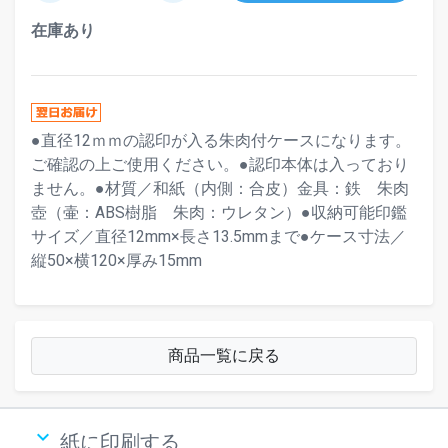
在庫あり
●直径12ｍｍの認印が入る朱肉付ケースになります。
ご確認の上ご使用ください。●認印本体は入っており
ません。●材質／和紙（内側：合皮）金具：鉄 朱肉
壺（壷：ABS樹脂 朱肉：ウレタン）●収納可能印鑑
サイズ／直径12mm×長さ13.5mmまで●ケース寸法／
縦50×横120×厚み15mm
商品一覧に戻る
keyboard_arrow_down
紙に印刷する