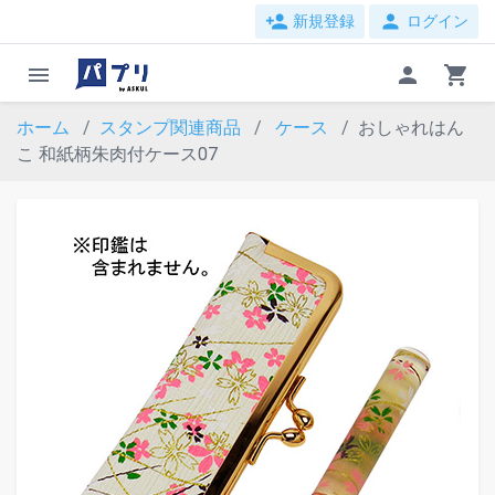
person_add
person
新規登録
ログイン
menu
person
shopping_cart
ホーム
スタンプ関連商品
ケース
おしゃれはん
こ 和紙柄朱肉付ケース07
evron_left
chevron_ri