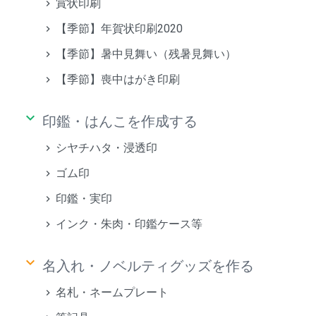
賞状印刷
【季節】年賀状印刷2020
【季節】暑中見舞い（残暑見舞い）
【季節】喪中はがき印刷
keyboard_arrow_down
印鑑・はんこを作成する
シヤチハタ・浸透印
ゴム印
印鑑・実印
インク・朱肉・印鑑ケース等
keyboard_arrow_down
名入れ・ノベルティグッズを作る
名札・ネームプレート