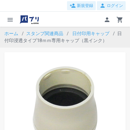
person_add
person
新規登録
ログイン
menu
person
shopping_cart
ホーム
スタンプ関連商品
日付印用キャップ
日
付印浸透タイプ18ｍｍ専用キャップ（黒インク）
evron_left
chevron_ri