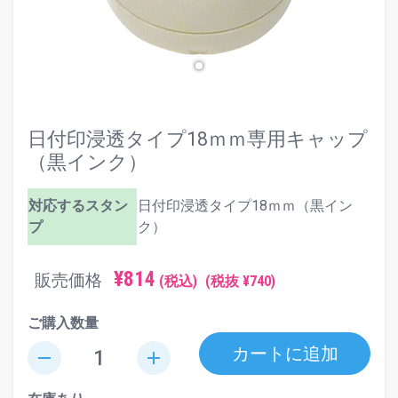
日付印浸透タイプ18ｍｍ専用キャップ
（黒インク）
対応するスタン
日付印浸透タイプ18ｍｍ（黒イン
プ
ク）
¥814
販売価格
(税込)
(税抜 ¥740)
ご購入数量
カートに追加
remove
add