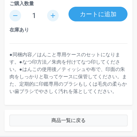
ご購入数量
カートに追加
remove
add
在庫あり
●同梱内容／はんこと専用ケースのセットになりま
す。●なつ印方法／朱肉を付けてなつ印してくださ
い。●はんこの使用後／ティッシュや布で、印面の朱
肉をしっかりと取ってケースに保管してください。ま
た、定期的に印鑑専用のブラシもしくは毛先の柔らか
い歯ブラシでやさしく汚れを落としてください。
商品一覧に戻る