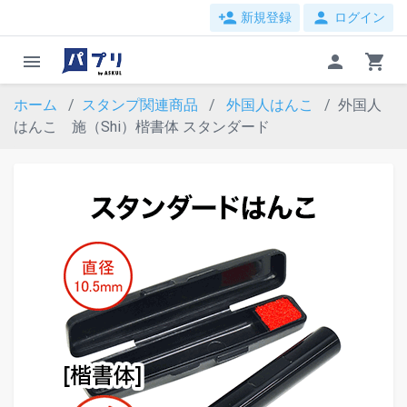
person_add
person
新規登録
ログイン
menu
person
shopping_cart
ホーム
スタンプ関連商品
外国人はんこ
外国人
はんこ 施（Shi）楷書体 スタンダード
evron_left
chevron_ri