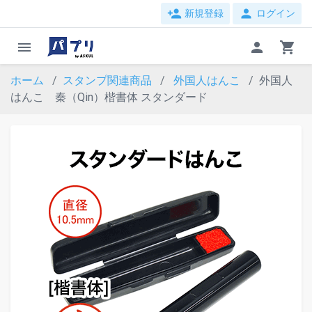
person_add
person
新規登録
ログイン
menu
person
shopping_cart
ホーム
スタンプ関連商品
外国人はんこ
外国人
はんこ 秦（Qin）楷書体 スタンダード
evron_left
chevron_ri