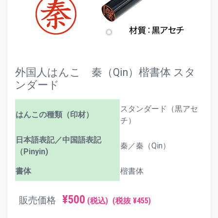
外国人はんこ 秦（Qin）楷書体 スタ
ンダード
スタンダード（黒アセ
はんこの種類（印材）
チ）
日本語表記／中国語表記
秦／秦（Qin）
（Pinyin)
書体
楷書体
¥500
販売価格
(税込)
(税抜 ¥455)