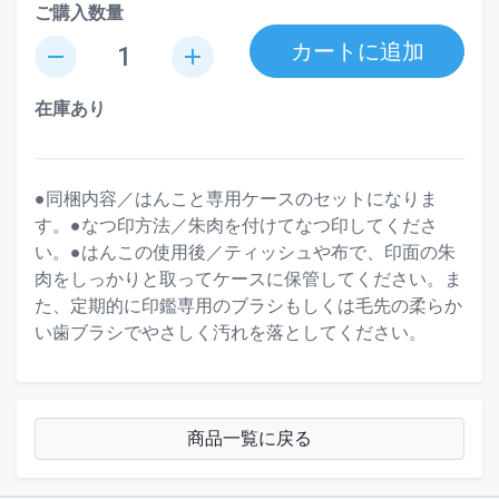
ご購入数量
カートに追加
remove
add
在庫あり
●同梱内容／はんこと専用ケースのセットになりま
す。●なつ印方法／朱肉を付けてなつ印してくださ
い。●はんこの使用後／ティッシュや布で、印面の朱
肉をしっかりと取ってケースに保管してください。ま
た、定期的に印鑑専用のブラシもしくは毛先の柔らか
い歯ブラシでやさしく汚れを落としてください。
商品一覧に戻る