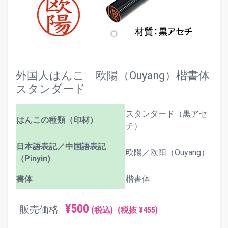
外国人はんこ 欧陽（Ouyang）楷書体
スタンダード
スタンダード（黒アセ
はんこの種類（印材）
チ）
日本語表記／中国語表記
欧陽／欧阳（Ouyang）
（Pinyin)
書体
楷書体
¥500
販売価格
(税込)
(税抜 ¥455)