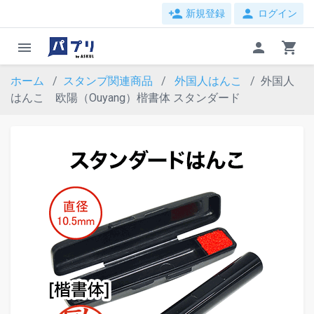
person_add
person
新規登録
ログイン
menu
person
shopping_cart
ホーム
スタンプ関連商品
外国人はんこ
外国人
はんこ 欧陽（Ouyang）楷書体 スタンダード
evron_left
chevron_ri