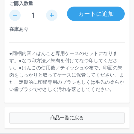
ご購入数量
カートに追加
remove
add
在庫あり
●同梱内容／はんこと専用ケースのセットになりま
す。●なつ印方法／朱肉を付けてなつ印してくださ
い。●はんこの使用後／ティッシュや布で、印面の朱
肉をしっかりと取ってケースに保管してください。ま
た、定期的に印鑑専用のブラシもしくは毛先の柔らか
い歯ブラシでやさしく汚れを落としてください。
商品一覧に戻る