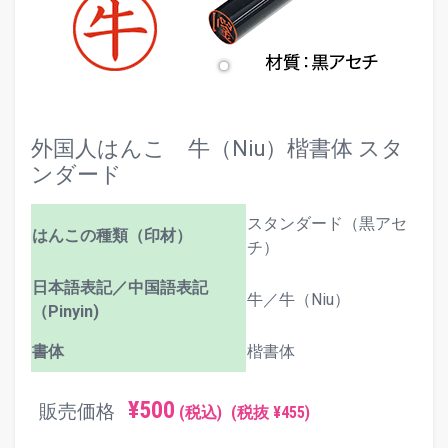
外国人はんこ 牛（Niu）楷書体 スタ
ンダード
スタンダード（黒アセ
はんこの種類（印材）
チ）
日本語表記／中国語表記
牛／牛（Niu）
（Pinyin)
書体
楷書体
¥500
販売価格
(税込)
(税抜 ¥455)