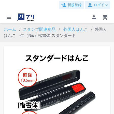
person_add
person
新規登録
ログイン
menu
person
shopping_cart
ホーム
スタンプ関連商品
外国人はんこ
外国人
はんこ 牛（Niu）楷書体 スタンダード
evron_left
chevron_ri