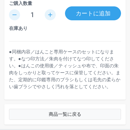
ご購入数量
カートに追加
remove
add
在庫あり
●同梱内容／はんこと専用ケースのセットになりま
す。●なつ印方法／朱肉を付けてなつ印してくださ
い。●はんこの使用後／ティッシュや布で、印面の朱
肉をしっかりと取ってケースに保管してください。ま
た、定期的に印鑑専用のブラシもしくは毛先の柔らか
い歯ブラシでやさしく汚れを落としてください。
商品一覧に戻る