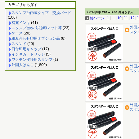
カテゴリから探す
スタンプ台内蔵タイプ 交換パッド
2,034件中
261～ 280 件目
を表示
(106)
前ページ
1
|
…
|
10
|
11
|
12
|
1
補充インキ
(41)
外国
スタンプ台/朱肉/捺印マット等
(23)
スタ
ケース
(20)
組み合わせ印用オプション品
(6)
スタンド
(20)
日付印用キャップ
(17)
インキカートリッジ
(5)
ワクチン接種用スタンプ
(1)
外国人はんこ
(1,800)
外国
スタ
外国
スタ