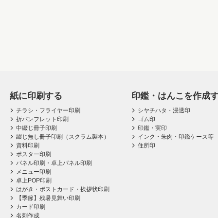
紙に印刷する
印鑑・はんこを作成
チラシ・フライヤー印刷
シヤチハタ・浸透印
折パンフレット印刷
ゴム印
中綴じ冊子印刷
印鑑・実印
綴じ無し冊子印刷（スクラム製本）
インク・朱肉・印鑑ケース等
資料印刷
住所印
ポスター印刷
パネル印刷・卓上パネル印刷
メニュー印刷
卓上POP印刷
はがき・ポストカード・挨拶状印刷
【季節】残暑見舞い印刷
カード印刷
名刺作成