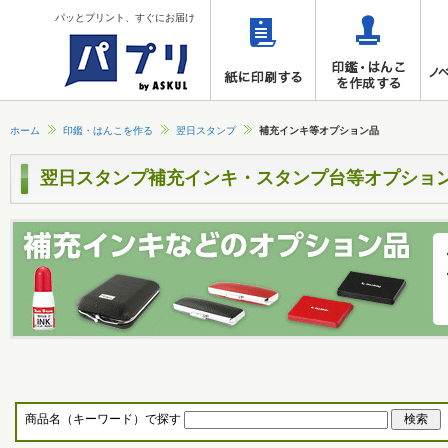
パッとプリント、すぐにお届け
ホーム
印鑑・はんこを作る
翌日スタンプ
補充インキ等オプション品
翌日スタンプ補充インキ・スタンプ台等オプショ
商品名（キーワード）で探す