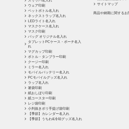
スリッパ名入れ
サイトマップ
ウェア印刷
ペットボトル名入れ
商品や納期に関するお
ネックストラップ名入れ
LEDライト名入れ
マスクケース名入れ
マスク印刷
バッグ オリジナル名入れ
タブレットPCケース・ポーチ名入
れ
マグカップ印刷
ボトル・タンブラー印刷
クージー印刷
ミラー名入れ
モバイルバッテリー名入れ
PCモバイルグッズ名入れ
ラップ名入れ
箸袋印刷
紙おしぼり印刷
紙コースター印刷
レジ袋印刷
小判抜きポリ手提げ袋印刷
【季節】カレンダー名入れ
【季節】うちわ&冷却グッズ名入れ