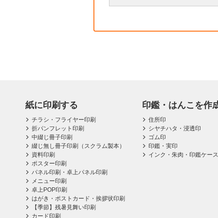
紙に印刷する
印鑑・はんこを作
チラシ・フライヤー印刷
住所印
折パンフレット印刷
シヤチハタ・浸透印
中綴じ冊子印刷
ゴム印
綴じ無し冊子印刷（スクラム製本）
印鑑・実印
資料印刷
インク・朱肉・印鑑ケー
ポスター印刷
パネル印刷・卓上パネル印刷
メニュー印刷
卓上POP印刷
はがき・ポストカード・挨拶状印刷
【季節】残暑見舞い印刷
カード印刷