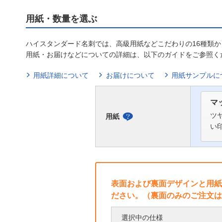
用紙・数量を選ぶ
ハイスタンダード名刺では、高級用紙などこだわりの16種類
用紙・お届けなどについての詳細は、以下のガイドをご参照く
用紙詳細について
お届けについて
用紙サンプルに
マ
ツ
用紙
用
い
紙
に
つ
い
表面および裏面デザインと用紙
ださい。（裏面のみのご注文は
て
選択中の仕様