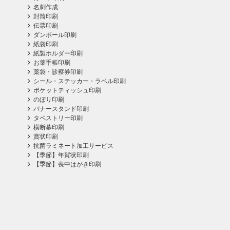
名刺作成
封筒印刷
伝票印刷
ダンボール印刷
紙袋印刷
紙製ホルダー印刷
お薬手帳印刷
薬袋・診察券印刷
シール・ステッカー・ラベル印刷
ポケットティッシュ印刷
のぼり印刷
バナースタンド印刷
タペストリー印刷
横断幕印刷
賞状印刷
抗菌ラミネート加工サービス
【季節】年賀状印刷
【季節】喪中はがき印刷