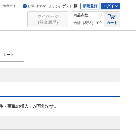
ゲスト 様
新規登録
ログイン
ご利用ガイド
お問い合わせ
ようこそ
商品点数
0
マイページ
(注文履歴)
合計（税込）
¥ 0
カート
カート
整・画像の挿入」が可能です。