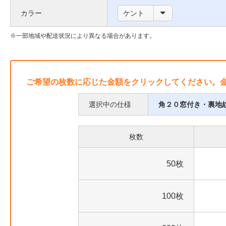
い
枠
カラー
ケント
て
に
つ
一部地域や配送状況により異なる場合があります。
い
て
ご希望の枚数に応じた金額をクリックしてください。
選択中の仕様
角２０窓付き・裏地
枚数
50枚
100枚