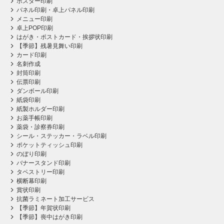
ポスター印刷
パネル印刷・卓上パネル印刷
メニュー印刷
卓上POP印刷
はがき・ポストカード・挨拶状印刷
【季節】残暑見舞い印刷
カード印刷
名刺作成
封筒印刷
伝票印刷
ダンボール印刷
紙袋印刷
紙製ホルダー印刷
お薬手帳印刷
薬袋・診察券印刷
シール・ステッカー・ラベル印刷
ポケットティッシュ印刷
のぼり印刷
バナースタンド印刷
タペストリー印刷
横断幕印刷
賞状印刷
抗菌ラミネート加工サービス
【季節】年賀状印刷
【季節】喪中はがき印刷