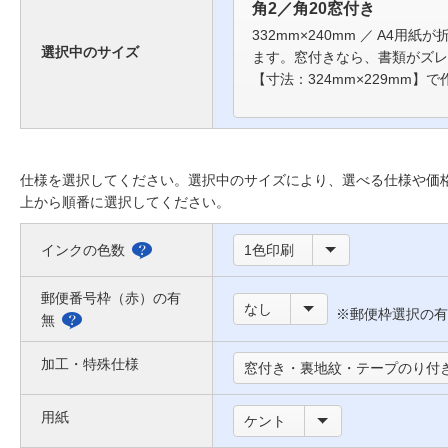
角2／角20窓付き
332mm×240mm ／ A4用紙
選択中のサイズ
ます。窓付きなら、書類がズレ
【寸法：324mm×229mm】
仕様を選択してください。選択中のサイズにより、選べる仕様や価
上から順番に選択してください。
インクの色数
1色印刷
選
べ
郵便番号枠（赤）の有
なし
※郵便枠選択の有
る
無
郵
色
便
加工・特殊仕様
窓付き・裏地紋・テープのり付き
に
番
つ
用紙
号
ケント