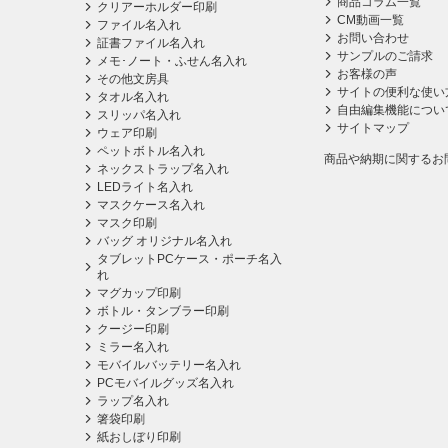
商品コラム一覧
クリアーホルダー印刷
CM動画一覧
ファイル名入れ
お問い合わせ
証書ファイル名入れ
サンプルのご請求
メモ･ノート・ふせん名入れ
お客様の声
その他文房具
サイトの便利な使い
タオル名入れ
自由編集機能につい
スリッパ名入れ
サイトマップ
ウェア印刷
ペットボトル名入れ
商品や納期に関するお
ネックストラップ名入れ
LEDライト名入れ
マスクケース名入れ
マスク印刷
バッグ オリジナル名入れ
タブレットPCケース・ポーチ名入
れ
マグカップ印刷
ボトル・タンブラー印刷
クージー印刷
ミラー名入れ
モバイルバッテリー名入れ
PCモバイルグッズ名入れ
ラップ名入れ
箸袋印刷
紙おしぼり印刷