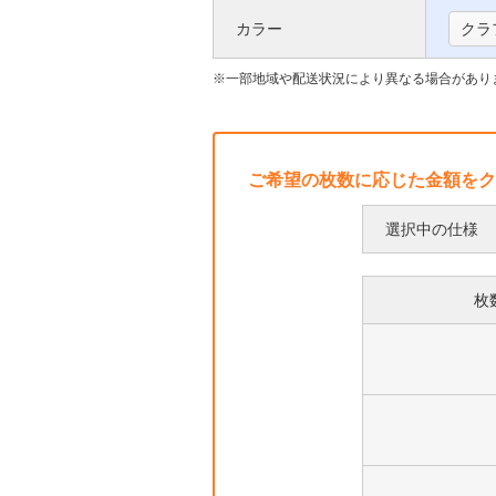
い
枠
カラー
クラ
て
に
つ
一部地域や配送状況により異なる場合があり
い
て
ご希望の枚数に応じた金額をク
選択中の仕様
枚