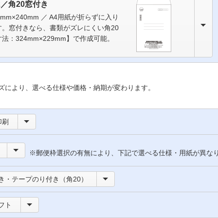
2／角20窓付き
2mm×240mm ／ A4用紙が折らずに入り
す。窓付きなら、書類がズレにくい角20
法：324mm×229mm】で作成可能。
ズにより、選べる仕様や価格・納期が変わります。
印刷
※郵便枠選択の有無により、下記で選べる仕様・用紙が異な
き・テープのり付き（角20）
フト