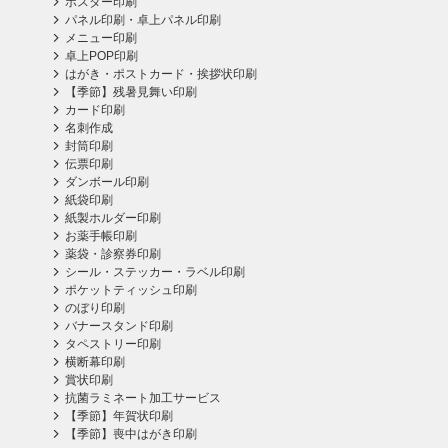
ポスター印刷
パネル印刷・卓上パネル印刷
メニュー印刷
卓上POP印刷
はがき・ポストカード・挨拶状印刷
【季節】残暑見舞い印刷
カード印刷
名刺作成
封筒印刷
伝票印刷
ダンボール印刷
紙袋印刷
紙製ホルダー印刷
お薬手帳印刷
薬袋・診察券印刷
シール・ステッカー・ラベル印刷
ポケットティッシュ印刷
のぼり印刷
バナースタンド印刷
タペストリー印刷
横断幕印刷
賞状印刷
抗菌ラミネート加工サービス
【季節】年賀状印刷
【季節】喪中はがき印刷