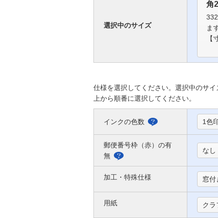
角
33
選択中のサイズ
ま
【寸
仕様を選択してください。選択中のサイ
上から順番に選択してください。
インクの色数
1色
選
べ
郵便番号枠（赤）の有
なし
る
無
郵
色
便
加工・特殊仕様
窓付
に
番
つ
用紙
号
クラ