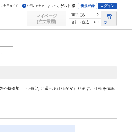
ゲスト 様
新規登録
ログイン
ご利用ガイド
お問い合わせ
ようこそ
商品点数
0
マイページ
(注文履歴)
合計（税込）
¥ 0
カート
ト
色数や特殊加工・用紙など選べる仕様が変わります。仕様を確認