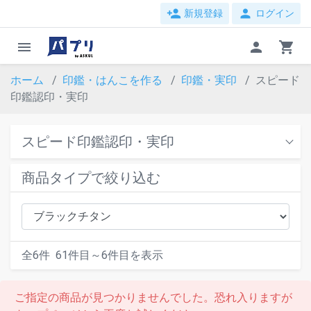
person_add
person
新規登録
ログイン
menu
person
shopping_cart
ホーム
印鑑・はんこを作る
印鑑・実印
スピード
印鑑認印・実印
スピード印鑑認印・実印
商品タイプで絞り込む
全
6
件
61
件目～
6
件目を表示
ご指定の商品が見つかりませんでした。恐れ入りますが