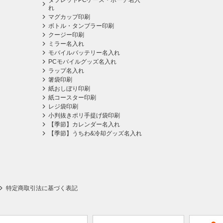
タブレットPCケース・ポーチ名入
れ
マグカップ印刷
ボトル・タンブラー印刷
クージー印刷
ミラー名入れ
モバイルバッテリー名入れ
PCモバイルグッズ名入れ
ラップ名入れ
箸袋印刷
紙おしぼり印刷
紙コースター印刷
レジ袋印刷
小判抜きポリ手提げ袋印刷
【季節】カレンダー名入れ
【季節】うちわ&冷却グッズ名入れ
特定商取引法に基づく表記