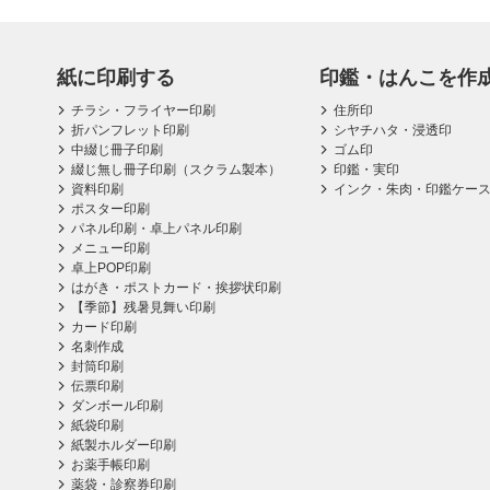
紙に印刷する
印鑑・はんこを作
チラシ・フライヤー印刷
住所印
折パンフレット印刷
シヤチハタ・浸透印
中綴じ冊子印刷
ゴム印
綴じ無し冊子印刷（スクラム製本）
印鑑・実印
資料印刷
インク・朱肉・印鑑ケー
ポスター印刷
パネル印刷・卓上パネル印刷
メニュー印刷
卓上POP印刷
はがき・ポストカード・挨拶状印刷
【季節】残暑見舞い印刷
カード印刷
名刺作成
封筒印刷
伝票印刷
ダンボール印刷
紙袋印刷
紙製ホルダー印刷
お薬手帳印刷
薬袋・診察券印刷