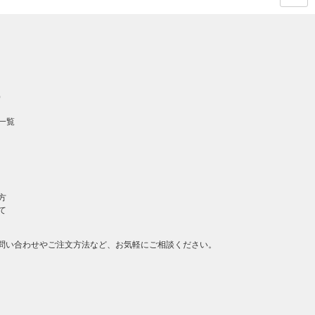
ページ
の先頭
へ戻る
）
一覧
方
て
問い合わせやご注文方法など、お気軽にご相談ください。