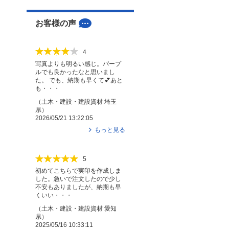
お客様の声
4
写真よりも明るい感じ。パープ
ルでも良かったなと思いまし
た。 でも、納期も早くて💕あと
も・・・
（
土木・建設・建設資材
埼玉
県
）
2026/05/21 13:22:05
もっと見る
5
初めてこちらで実印を作成しま
した。急いで注文したので少し
不安もありましたが、納期も早
くいい・・・
（
土木・建設・建設資材
愛知
県
）
2025/05/16 10:33:11