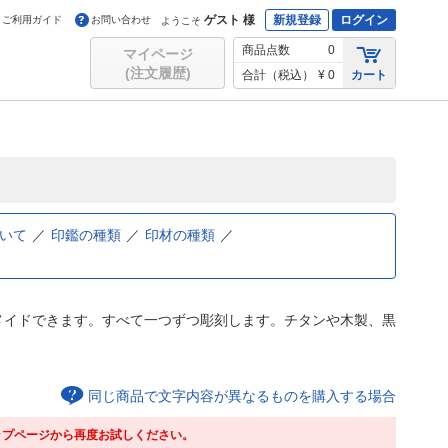
ゲスト 様
新規登録
ログイン
ご利用ガイド
お問い合わせ
ようこそ
商品点数
0
マイページ
(注文履歴)
合計（税込）
¥ 0
カート
いて
印鑑の種類
印材の種類
メイドできます。すべて一つずつ彫刻します。チタンや木製、黒
同じ商品で文字内容が異なるものを購入する場合
ップページから再度お試しください。