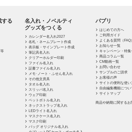
成する
名入れ・ノベルティ
パプリ
グッズをつくる
はじめての方へ
ご利用ガイド
カレンダー名入れ2027
よくある質問（FAQ
名札・ネームプレート作成
お知らせ一覧
表示板・サインプレート作成
ス等
キャンペーン・特集
筆記具名入れ
商品コラム一覧
クリアーホルダー印刷
CM動画一覧
ファイル名入れ
お問い合わせ
証書ファイル名入れ
サンプルのご請求
メモ･ノート・ふせん名入れ
お客様の声
その他文房具
サイトの便利な使い
タオル名入れ
自由編集機能につい
スリッパ名入れ
サイトマップ
ウェア印刷
ペットボトル名入れ
商品や納期に関するお
ネックストラップ名入れ
LEDライト名入れ
マスクケース名入れ
マスク印刷
バッグ オリジナル名入れ