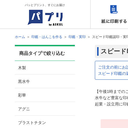
パッとプリント、すぐにお届け
ホーム
印鑑・はんこを作る
印鑑・実印
スピード印鑑認印・実
スピード
商品タイプで絞り込む
ご注文の前にお
木製
スピード印鑑の
黒水牛
【午後1時までの
彩華
水牛など豊富な印
起業・設立用に印
アグニ
ブラストチタン