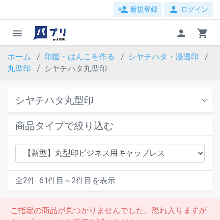
person_add
person
新規登録
ログイン
menu
person
shopping_cart
ホーム
印鑑・はんこを作る
シヤチハタ・浸透印
丸型印
シヤチハタ丸型印
シヤチハタ丸型印
商品タイプで絞り込む
全
2
件
61
件目～
2
件目を表示
ご指定の商品が見つかりませんでした。恐れ入りますが