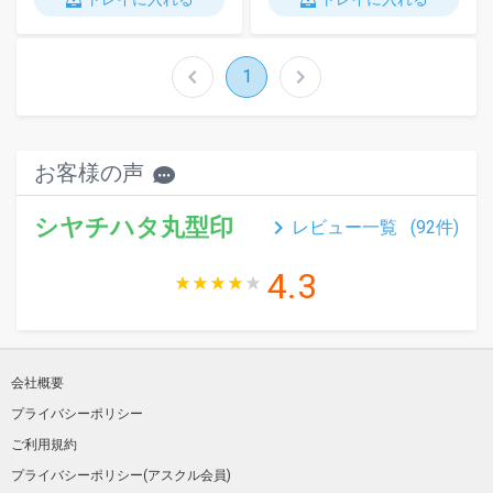
chevron_left
chevron_right
1
お客様の声
シヤチハタ丸型印
keyboard_arrow_right
レビュー一覧 (
92
件)
4.3
会社概要
プライバシーポリシー
ご利用規約
プライバシーポリシー(アスクル会員)