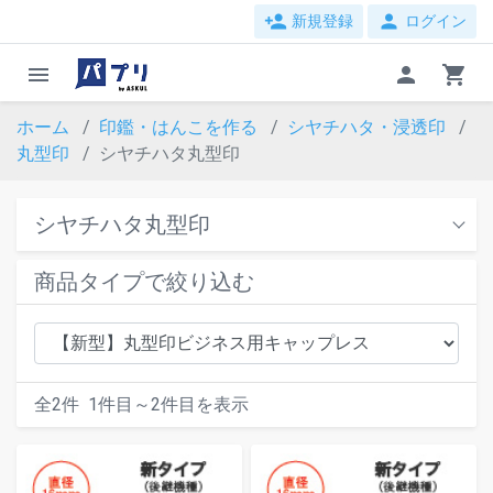
person_add
person
新規登録
ログイン
menu
person
shopping_cart
ホーム
印鑑・はんこを作る
シヤチハタ・浸透印
丸型印
シヤチハタ丸型印
シヤチハタ丸型印
商品タイプで絞り込む
全
2
件
1
件目～
2
件目を表示