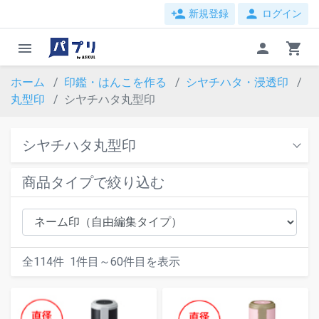
person_add
person
新規登録
ログイン
menu
person
shopping_cart
ホーム
印鑑・はんこを作る
シヤチハタ・浸透印
丸型印
シヤチハタ丸型印
シヤチハタ丸型印
商品タイプで絞り込む
全
114
件
1
件目～
60
件目を表示