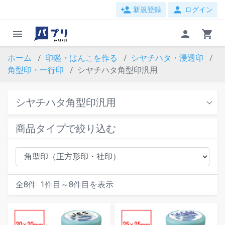
person_add
person
新規登録
ログイン
menu
person
shopping_cart
ホーム
印鑑・はんこを作る
シヤチハタ・浸透印
角型印・一行印
シヤチハタ角型印汎用
シヤチハタ角型印汎用
商品タイプで絞り込む
全
8
件
1
件目～
8
件目を表示