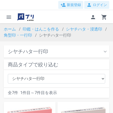
person_add
person
新規登録
ログイン
menu
person
shopping_cart
ホーム
印鑑・はんこを作る
シヤチハタ・浸透印
角型印・一行印
シヤチハタ一行印
シヤチハタ一行印
商品タイプで絞り込む
全
7
件
1
件目～
7
件目を表示