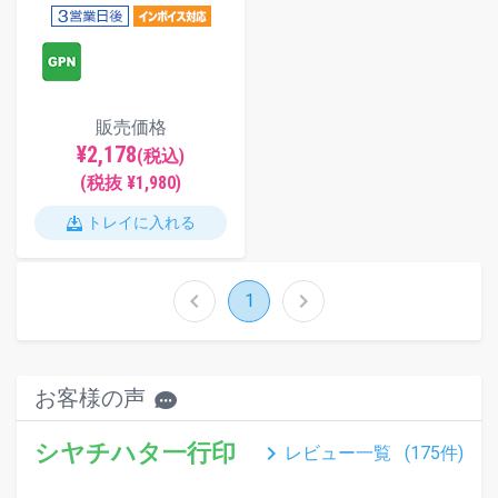
販売価格
¥2,178
(税込)
(税抜 ¥1,980)
トレイに入れる
chevron_left
chevron_right
1
お客様の声
シヤチハタ一行印
keyboard_arrow_right
レビュー一覧 (
175
件)