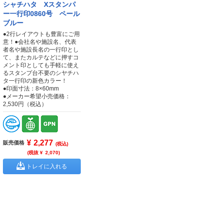
シャチハタ Xスタンパ
ー一行印0860号 ペール
ブルー
●2行レイアウトも豊富にご用
意！●会社名や施設名、代表
者名や施設長名の一行印とし
て、またカルテなどに押すコ
メント印としても手軽に使え
るスタンプ台不要のシヤチハ
タ一行印の新色カラー！
●印面寸法：8×60mm
●メーカー希望小売価格：
2,530円（税込）
¥
2,277
販売価格
(税込)
(税抜 ¥
2,070
)
トレイに入れる