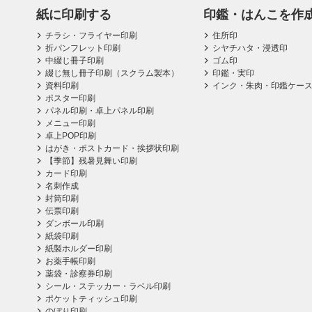
紙に印刷する
印鑑・はんこを作
チラシ・フライヤー印刷
住所印
折パンフレット印刷
シヤチハタ・浸透印
中綴じ冊子印刷
ゴム印
綴じ無し冊子印刷（スクラム製本）
印鑑・実印
資料印刷
インク・朱肉・印鑑ケー
ポスター印刷
パネル印刷・卓上パネル印刷
メニュー印刷
卓上POP印刷
はがき・ポストカード・挨拶状印刷
【季節】残暑見舞い印刷
カード印刷
名刺作成
封筒印刷
伝票印刷
ダンボール印刷
紙袋印刷
紙製ホルダー印刷
お薬手帳印刷
薬袋・診察券印刷
シール・ステッカー・ラベル印刷
ポケットティッシュ印刷
のぼり印刷