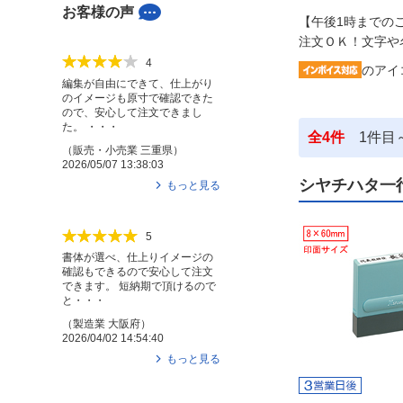
お客様の声
【午後1時までの
注文ＯＫ！文字や
4
のアイ
編集が自由にできて、仕上がり
のイメージも原寸で確認できた
ので、安心して注文できまし
た。 ・・・
全
4
件
1
件目
（
販売・小売業
三重県
）
2026/05/07 13:38:03
シヤチハタ一行
もっと見る
5
書体が選べ、仕上りイメージの
確認もできるので安心して注文
できます。 短納期で頂けるので
と・・・
（
製造業
大阪府
）
2026/04/02 14:54:40
もっと見る