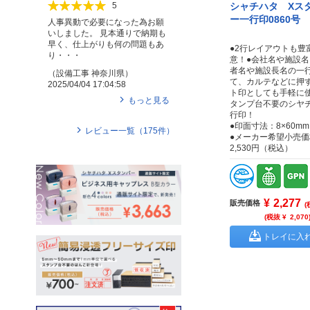
シャチハタ Xス
5
ー一行印0860号
人事異動で必要になった為お願
いしました。 見本通りで納期も
早く、仕上がりも何の問題もあ
●2行レイアウトも豊
り・・・
意！●会社名や施設
者名や施設長名の一
（
設備工事
神奈川県
）
て、カルテなどに押
2025/04/04 17:04:58
ト印としても手軽に
もっと見る
タンプ台不要のシヤ
行印！
●印面寸法：8×60mm
レビュー一覧（
175
件）
●メーカー希望小売価
2,530円（税込）
¥
2,277
販売価格
(
(税抜 ¥
2,070
トレイに入