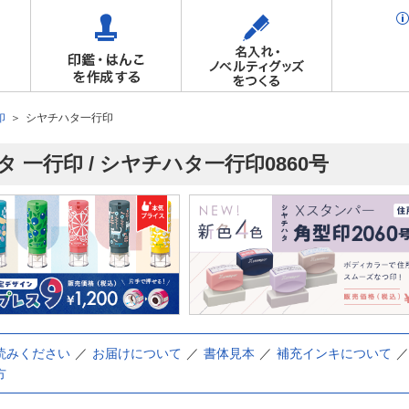
印
シヤチハタ一行印
 一行印 / シヤチハタ一行印0860号
読みください
お届けについて
書体見本
補充インキについて
方