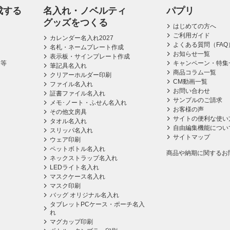
成する
名入れ・ノベルティ
パプリ
グッズをつくる
はじめての方へ
ご利用ガイド
カレンダー名入れ2027
よくある質問（FAQ
名札・ネームプレート作成
お知らせ一覧
表示板・サインプレート作成
ス等
キャンペーン・特集
筆記具名入れ
商品コラム一覧
クリアーホルダー印刷
CM動画一覧
ファイル名入れ
お問い合わせ
証書ファイル名入れ
サンプルのご請求
メモ･ノート・ふせん名入れ
お客様の声
その他文房具
サイトの便利な使い
タオル名入れ
自由編集機能につい
スリッパ名入れ
サイトマップ
ウェア印刷
ペットボトル名入れ
商品や納期に関するお
ネックストラップ名入れ
LEDライト名入れ
マスクケース名入れ
マスク印刷
バッグ オリジナル名入れ
タブレットPCケース・ポーチ名入
れ
マグカップ印刷