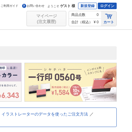
ゲスト 様
新規登録
ログイン
ご利用ガイド
お問い合わせ
ようこそ
商品点数
0
マイページ
(注文履歴)
合計（税込）
¥ 0
カート
イラストレーターのデータを使ったご注文方法