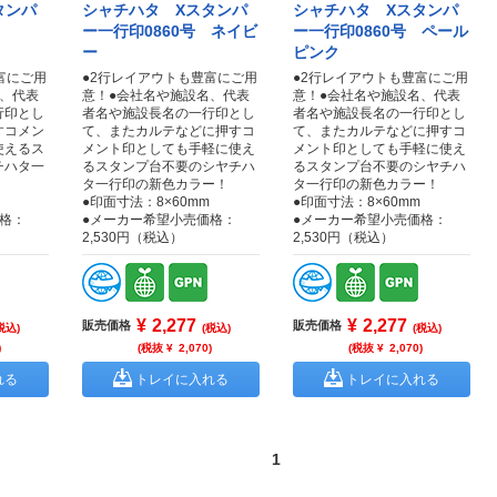
タンパ
シャチハタ Xスタンパ
シャチハタ Xスタンパ
ー一行印0860号 ネイビ
ー一行印0860号 ペール
ー
ピンク
富にご用
●2行レイアウトも豊富にご用
●2行レイアウトも豊富にご用
名、代表
意！●会社名や施設名、代表
意！●会社名や施設名、代表
行印とし
者名や施設長名の一行印とし
者名や施設長名の一行印とし
すコメン
て、またカルテなどに押すコ
て、またカルテなどに押すコ
使えるス
メント印としても手軽に使え
メント印としても手軽に使え
チハタ一
るスタンプ台不要のシヤチハ
るスタンプ台不要のシヤチハ
タ一行印の新色カラー！
タ一行印の新色カラー！
●印面寸法：8×60mm
●印面寸法：8×60mm
格：
●メーカー希望小売価格：
●メーカー希望小売価格：
2,530円（税込）
2,530円（税込）
¥
2,277
¥
2,277
販売価格
販売価格
税込)
(税込)
(税込)
)
(税抜 ¥
2,070
)
(税抜 ¥
2,070
)
れる
トレイに入れる
トレイに入れる
1