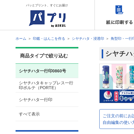
パッとプリント、すぐにお届け
ホーム
印鑑・はんこを作る
シヤチハタ・浸透印
角型印・一行
シヤチハタ
商品タイプで絞り込む
シヤチハタ一行印0860号
シヤチハタキャップレス一行
印ポルテ（PORTE）
シヤチハタ一行印
すべて表示
ご注文の前にお
自由編集の使い