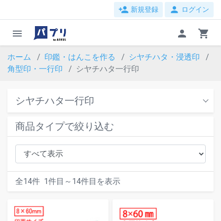
person_add
person
新規登録
ログイン
menu
person
shopping_cart
ホーム
印鑑・はんこを作る
シヤチハタ・浸透印
角型印・一行印
シヤチハタ一行印
シヤチハタ一行印
商品タイプで絞り込む
全
14
件
1
件目～
14
件目を表示