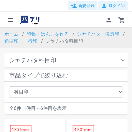
person_add
person
新規登録
ログイン
menu
person
shopping_cart
ホーム
印鑑・はんこを作る
シヤチハタ・浸透印
角型印・一行印
シヤチハタ科目印
シヤチハタ科目印
商品タイプで絞り込む
全
6
件
1
件目～
6
件目を表示