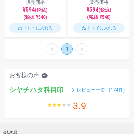
販売価格
販売価格
¥594
¥594
(税込)
(税込)
(税抜 ¥540)
(税抜 ¥540)
トレイに入れる
トレイに入れる
chevron_left
chevron_right
1
お客様の声
シヤチハタ科目印
keyboard_arrow_right
レビュー一覧 (
174
件)
3.9
会社概要