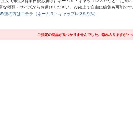
ご注文で最短3営業日後お届け】ネーム９・キャップレス９など、定番
富な種類・サイズからお選びください。Web上で自由に編集も可能です
ご希望の方はコチラ（ネーム９・キャップレス9のみ）
ご指定の商品が見つかりませんでした。恐れ入りますがト