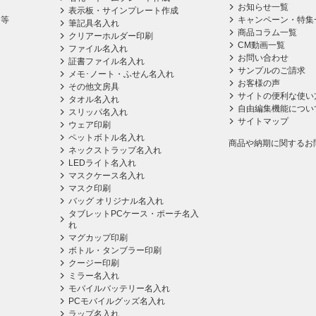
お知らせ一覧
表示板・サインプレート作成
ス等
キャンペーン・特集
筆記具名入れ
商品コラム一覧
クリアーホルダー印刷
CM動画一覧
ファイル名入れ
お問い合わせ
証書ファイル名入れ
サンプルのご請求
メモ･ノート・ふせん名入れ
お客様の声
その他文房具
サイトの便利な使い
タオル名入れ
自由編集機能につい
スリッパ名入れ
サイトマップ
ウェア印刷
ペットボトル名入れ
商品や納期に関するお
ネックストラップ名入れ
LEDライト名入れ
マスクケース名入れ
マスク印刷
バッグ オリジナル名入れ
タブレットPCケース・ポーチ名入
れ
マグカップ印刷
ボトル・タンブラー印刷
クージー印刷
ミラー名入れ
モバイルバッテリー名入れ
PCモバイルグッズ名入れ
ラップ名入れ