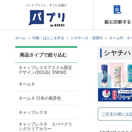
パッとプリント、すぐにお届け
ホーム
印鑑・はんこを作る
シヤチハタ・浸透印
ネーム印・ネ
シヤチハ
商品タイプで絞り込む
キャップレス９アスクル限定
デザイン(別注品)【NEW】
ネーム９
ネーム９ 日本の風景色
キャップレス９
ご注文の前にお
キャップレス９ スパークリ
ングクリアカラー