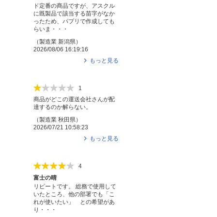
ド定番の商品ですが、アスクル
に既製品で該当する苗字がなか
ったため、パプリで作成しても
らいま・・・
（
製造業
新潟県
）
2026/08/06 16:19:16
もっと見る
1
商品がどこの運送会社さんが配
達するのか解らない。
（
製造業
秋田県
）
2026/07/21 10:58:23
もっと見る
4
富士の晴
リピートです。 総務で使用して
いたところ、他の部署でも「こ
れが使いたい」 との希望があ
り・・・