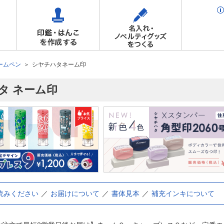
ームペン
シヤチハタネーム印
タ ネーム印
読みください
お届けについて
書体見本
補充インキについて