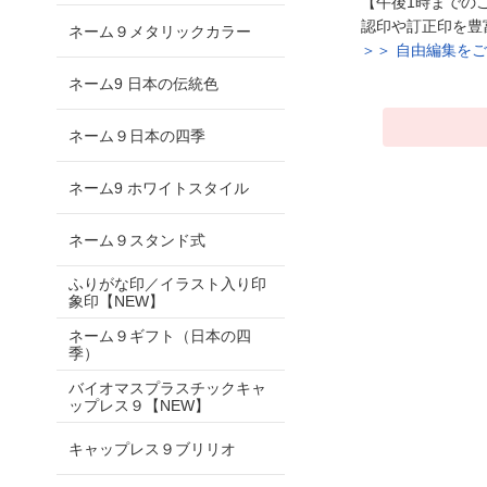
【午後1時までの
認印や訂正印を豊
ネーム９メタリックカラー
＞＞ 自由編集を
ネーム9 日本の伝統色
ネーム９日本の四季
ネーム9 ホワイトスタイル
ネーム９スタンド式
ふりがな印／イラスト入り印
象印【NEW】
ネーム９ギフト（日本の四
季）
バイオマスプラスチックキャ
ップレス９【NEW】
キャップレス９ブリリオ