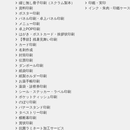
綴じ無し冊子印刷（スクラム製本）
印鑑・実印
資料印刷
インク・朱肉・印鑑ケー
ポスター印刷
パネル印刷・卓上パネル印刷
メニュー印刷
卓上POP印刷
はがき・ポストカード・挨拶状印刷
【季節】残暑見舞い印刷
カード印刷
名刺作成
封筒印刷
伝票印刷
ダンボール印刷
紙袋印刷
紙製ホルダー印刷
お薬手帳印刷
薬袋・診察券印刷
シール・ステッカー・ラベル印刷
ポケットティッシュ印刷
のぼり印刷
バナースタンド印刷
タペストリー印刷
横断幕印刷
賞状印刷
抗菌ラミネート加工サービス