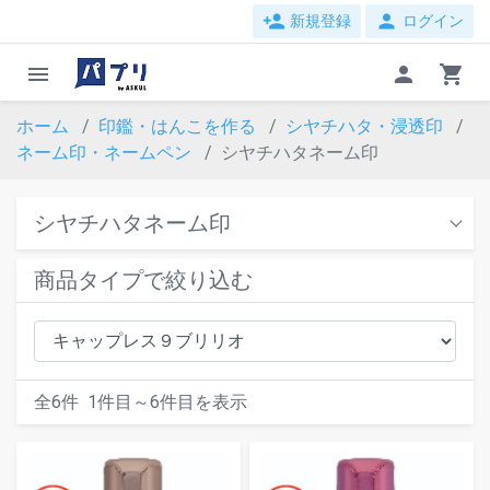
person_add
person
新規登録
ログイン
menu
person
shopping_cart
ホーム
印鑑・はんこを作る
シヤチハタ・浸透印
ネーム印・ネームペン
シヤチハタネーム印
シヤチハタネーム印
商品タイプで絞り込む
全
6
件
1
件目～
6
件目を表示