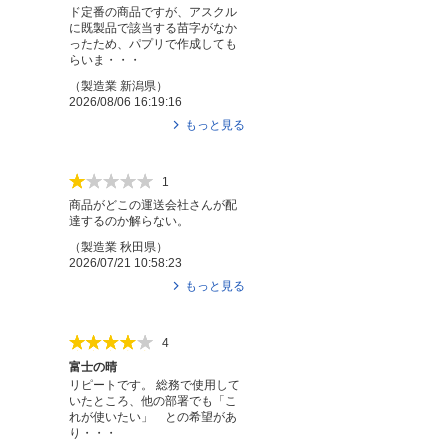
ド定番の商品ですが、アスクル
に既製品で該当する苗字がなか
ったため、パプリで作成しても
らいま・・・
（
製造業
新潟県
）
2026/08/06 16:19:16
もっと見る
1
商品がどこの運送会社さんが配
達するのか解らない。
（
製造業
秋田県
）
2026/07/21 10:58:23
もっと見る
4
富士の晴
リピートです。 総務で使用して
いたところ、他の部署でも「こ
れが使いたい」 との希望があ
り・・・