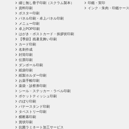
綴じ無し冊子印刷（スクラム製本）
印鑑・実印
資料印刷
インク・朱肉・印鑑ケー
ポスター印刷
パネル印刷・卓上パネル印刷
メニュー印刷
卓上POP印刷
はがき・ポストカード・挨拶状印刷
【季節】残暑見舞い印刷
カード印刷
名刺作成
封筒印刷
伝票印刷
ダンボール印刷
紙袋印刷
紙製ホルダー印刷
お薬手帳印刷
薬袋・診察券印刷
シール・ステッカー・ラベル印刷
ポケットティッシュ印刷
のぼり印刷
バナースタンド印刷
タペストリー印刷
横断幕印刷
賞状印刷
抗菌ラミネート加工サービス