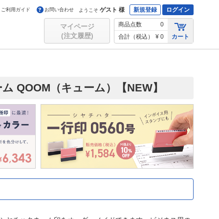
ゲスト 様
新規登録
ログイン
ご利用ガイド
お問い合わせ
ようこそ
商品点数
0
マイページ
(注文履歴)
合計（税込）
¥ 0
カート
ム QOOM（キューム）【NEW】