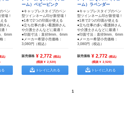
ーム）ベビーピンク
ーム）ラベンダー
プのペン
●キャップレスタイプのペン
●キャップレスタイプのペン
新登場！
型ツインネーム印が新登場！
型ツインネーム印が新登場！
使える
●1本で2つの印面が使える
●1本で2つの印面が使える
護師さん
●立ち仕事の多い看護師さん
●立ち仕事の多い看護師さん
最適！
や介護士さんなどに最適！
や介護士さんなどに最適！
、6mm
●印面寸法：直径9mm、6mm
●印面寸法：直径9mm、6mm
格：
●メーカー希望小売価格：
●メーカー希望小売価格：
3,080円（税込）
3,080円（税込）
¥
2,772
¥
2,772
販売価格
販売価格
税込)
(税込)
(税込)
)
(税抜 ¥
2,520
)
(税抜 ¥
2,520
)
れる
トレイに入れる
トレイに入れる
1