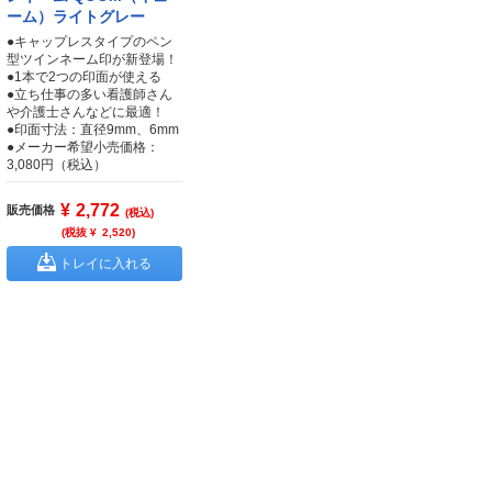
ーム）ライトグレー
●キャップレスタイプのペン
型ツインネーム印が新登場！
●1本で2つの印面が使える
●立ち仕事の多い看護師さん
や介護士さんなどに最適！
●印面寸法：直径9mm、6mm
●メーカー希望小売価格：
3,080円（税込）
¥
2,772
販売価格
(税込)
(税抜 ¥
2,520
)
トレイに入れる