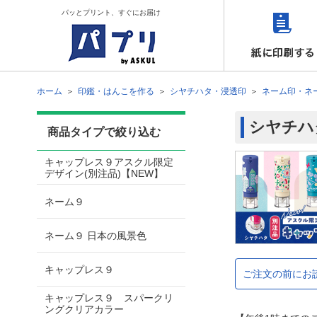
パッとプリント、すぐにお届け
ホーム
印鑑・はんこを作る
シヤチハタ・浸透印
ネーム印・ネ
シヤチハ
商品タイプで絞り込む
キャップレス９アスクル限定
デザイン(別注品)【NEW】
ネーム９
ネーム９ 日本の風景色
キャップレス９
ご注文の前にお
キャップレス９ スパークリ
ングクリアカラー