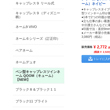
キャップレス９ リール式
ーム）ネイビー
●キャップレスタイ
キャップレス９（ディズニー
型ツインネーム印が
柄）
●1本で2つの印面が
●立ち仕事の多い看
や介護士さんなどに
ネーム9 VIVO
●印面寸法：直径9mm
●メーカー希望小売価
3,080円（税込）
ネーム６シリーズ（訂正印）
¥
2,772
販売価格
(
ペアネーム
(税抜 ¥
2,520
トレイに入
ネームデュオ
ペン型キャップレスツインネ
ーム QOOM（キューム）
【NEW】
ブラック８＆ブラック１１
ブラック11 ブライト