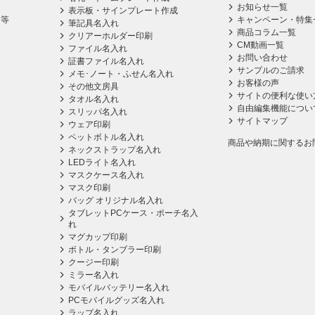
お知らせ一覧
表示板・サインプレート作成
ス等
キャンペーン・特集
筆記具名入れ
商品コラム一覧
クリアーホルダー印刷
CM動画一覧
ファイル名入れ
お問い合わせ
証書ファイル名入れ
サンプルのご請求
メモ･ノート・ふせん名入れ
お客様の声
その他文房具
サイトの便利な使い
タオル名入れ
自由編集機能につい
スリッパ名入れ
サイトマップ
ウェア印刷
ペットボトル名入れ
商品や納期に関するお
ネックストラップ名入れ
LEDライト名入れ
マスクケース名入れ
マスク印刷
バッグ オリジナル名入れ
タブレットPCケース・ポーチ名入
れ
マグカップ印刷
ボトル・タンブラー印刷
クージー印刷
ミラー名入れ
モバイルバッテリー名入れ
PCモバイルグッズ名入れ
ラップ名入れ