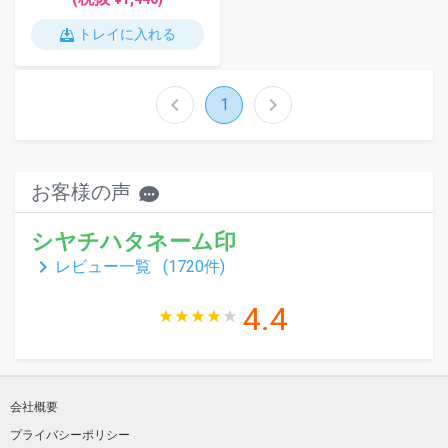
トレイに入れる
chevron_left
chevron_right
1
お客様の声
シヤチハタネーム印
keyboard_arrow_right
レビュー一覧 (
1720
件)
4.4
会社概要
プライバシーポリシー