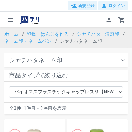
person_add
person
新規登録
ログイン
menu
person
shopping_cart
ホーム
印鑑・はんこを作る
シヤチハタ・浸透印
ネーム印・ネームペン
シヤチハタネーム印
シヤチハタネーム印
商品タイプで絞り込む
全
3
件
1
件目～
3
件目を表示