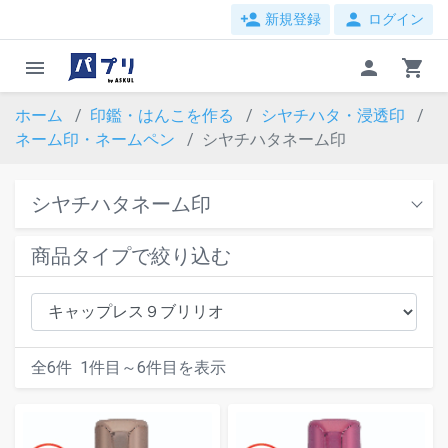
person_add
person
新規登録
ログイン
menu
person
shopping_cart
ホーム
印鑑・はんこを作る
シヤチハタ・浸透印
ネーム印・ネームペン
シヤチハタネーム印
シヤチハタネーム印
商品タイプで絞り込む
全
6
件
1
件目～
6
件目を表示