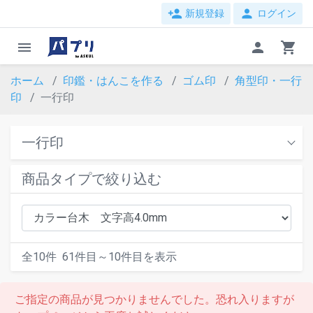
person_add
person
新規登録
ログイン
menu
person
shopping_cart
ホーム
印鑑・はんこを作る
ゴム印
角型印・一行
印
一行印
一行印
商品タイプで絞り込む
全
10
件
61
件目～
10
件目を表示
ご指定の商品が見つかりませんでした。恐れ入りますが