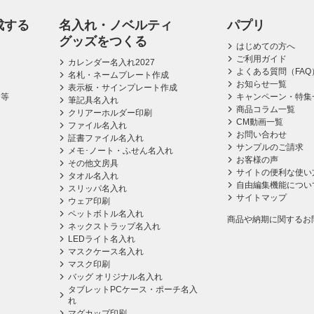
成する
名入れ・ノベルティ
パプリ
グッズをつくる
はじめての方へ
ご利用ガイド
カレンダー名入れ2027
よくある質問（FAQ
名札・ネームプレート作成
お知らせ一覧
表示板・サインプレート作成
ス等
キャンペーン・特集
筆記具名入れ
商品コラム一覧
クリアーホルダー印刷
CM動画一覧
ファイル名入れ
お問い合わせ
証書ファイル名入れ
サンプルのご請求
メモ･ノート・ふせん名入れ
お客様の声
その他文房具
サイトの便利な使い
タオル名入れ
自由編集機能につい
スリッパ名入れ
サイトマップ
ウェア印刷
ペットボトル名入れ
商品や納期に関するお
ネックストラップ名入れ
LEDライト名入れ
マスクケース名入れ
マスク印刷
バッグ オリジナル名入れ
タブレットPCケース・ポーチ名入
れ
マグカップ印刷