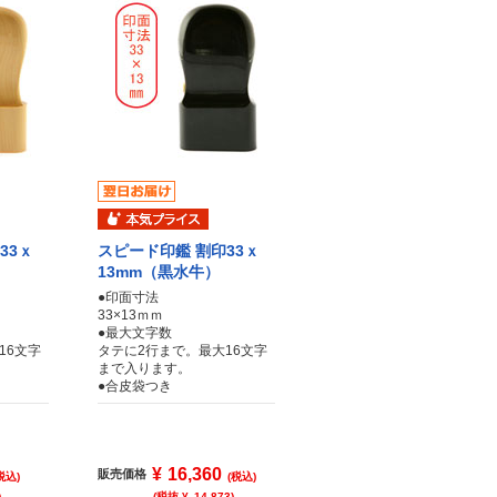
33ｘ
スピード印鑑 割印33ｘ
13mm（黒水牛）
●印面寸法
33×13ｍｍ
●最大文字数
16文字
タテに2行まで。最大16文字
まで入ります。
●合皮袋つき
¥
16,360
販売価格
税込)
(税込)
)
(税抜 ¥
14,873
)