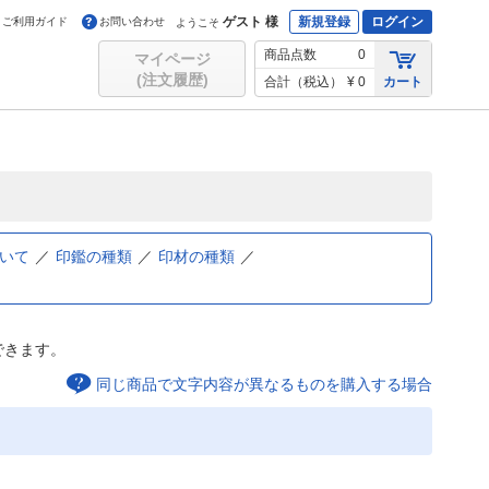
ゲスト 様
新規登録
ログイン
ご利用ガイド
お問い合わせ
ようこそ
商品点数
0
マイページ
(注文履歴)
合計（税込）
¥ 0
カート
いて
印鑑の種類
印材の種類
できます。
同じ商品で文字内容が異なるものを購入する場合