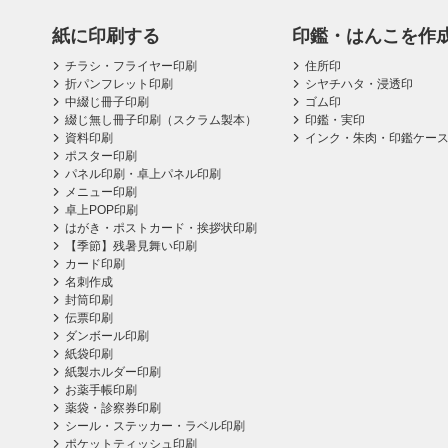
紙に印刷する
印鑑・はんこを作
チラシ・フライヤー印刷
住所印
折パンフレット印刷
シヤチハタ・浸透印
中綴じ冊子印刷
ゴム印
綴じ無し冊子印刷（スクラム製本）
印鑑・実印
資料印刷
インク・朱肉・印鑑ケー
ポスター印刷
パネル印刷・卓上パネル印刷
メニュー印刷
卓上POP印刷
はがき・ポストカード・挨拶状印刷
【季節】残暑見舞い印刷
カード印刷
名刺作成
封筒印刷
伝票印刷
ダンボール印刷
紙袋印刷
紙製ホルダー印刷
お薬手帳印刷
薬袋・診察券印刷
シール・ステッカー・ラベル印刷
ポケットティッシュ印刷