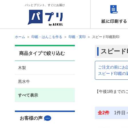
パッとプリント、すぐにお届け
ホーム
印鑑・はんこを作る
印鑑・実印
スピード印鑑割印
スピード
商品タイプで絞り込む
ご注文の前にお
木製
スピード印鑑の
黒水牛
【午後1時までの
すべて表示
全
2
件
1
件目
お客様の声