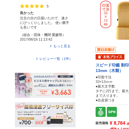
5
良かった
注文の次の日届いたので、速さ
にびっくりしました。 使い勝手
も良いです
（
組合・団体・機関
愛媛県
）
2017/06/16 11:13:42
もっと見る
レビュー一覧（
1
件）
スピード印鑑 割印
13mm（木製）
●印面寸法
33×13ｍｍ
●最大文字数
タテに2行まで。最大
まで入ります。
●合皮袋つき
¥
8,764
販売価格
(
(税抜 ¥
7,968