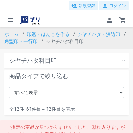
person_add
person
新規登録
ログイン
menu
person
shopping_cart
ホーム
印鑑・はんこを作る
シヤチハタ・浸透印
角型印・一行印
シヤチハタ科目印
シヤチハタ科目印
商品タイプで絞り込む
全
12
件
61
件目～
12
件目を表示
ご指定の商品が見つかりませんでした。恐れ入りますが