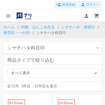
person_add
person
新規登録
ログイン
menu
person
shopping_cart
ホーム
印鑑・はんこを作る
シヤチハタ・浸透印
角型印・一行印
シヤチハタ科目印
シヤチハタ科目印
商品タイプで絞り込む
全
12
件
1
件目～
12
件目を表示