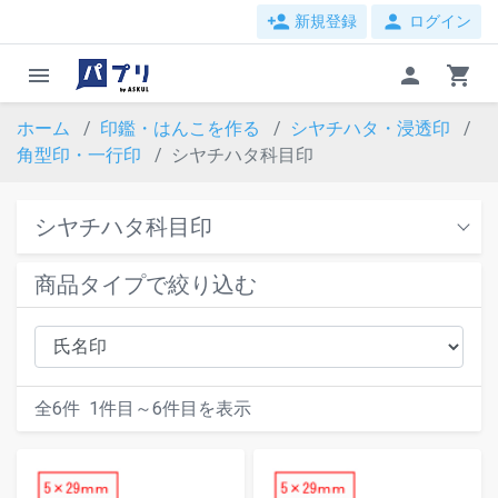
person_add
person
新規登録
ログイン
menu
person
shopping_cart
ホーム
印鑑・はんこを作る
シヤチハタ・浸透印
角型印・一行印
シヤチハタ科目印
シヤチハタ科目印
商品タイプで絞り込む
全
6
件
1
件目～
6
件目を表示