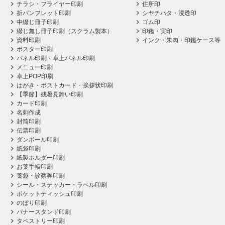
チラシ・フライヤー印刷
住所印
折パンフレット印刷
シヤチハタ・浸透印
中綴じ冊子印刷
ゴム印
綴じ無し冊子印刷（スクラム製本）
印鑑・実印
資料印刷
インク・朱肉・印鑑ケース等
ポスター印刷
パネル印刷・卓上パネル印刷
メニュー印刷
卓上POP印刷
はがき・ポストカード・挨拶状印刷
【季節】残暑見舞い印刷
カード印刷
名刺作成
封筒印刷
伝票印刷
ダンボール印刷
紙袋印刷
紙製ホルダー印刷
お薬手帳印刷
薬袋・診察券印刷
シール・ステッカー・ラベル印刷
ポケットティッシュ印刷
のぼり印刷
バナースタンド印刷
タペストリー印刷