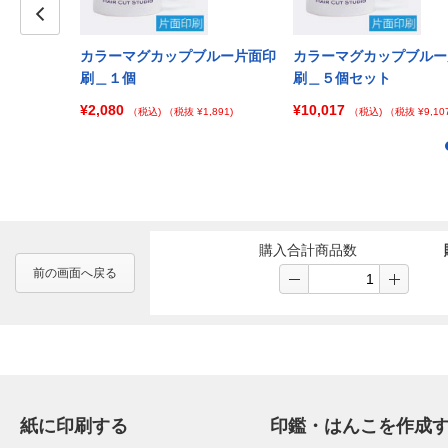
Prev
イエロー両面
カラーマグカップブルー片面印
カラーマグカップブルー
ト
刷＿１個
刷＿５個セット
¥2,080
¥10,017
¥33,333)
（税込)
（税抜 ¥1,891)
（税込)
（税抜 ¥9,107
購入合計商品数
前の画面へ戻る
紙に印刷する
印鑑・はんこを作成