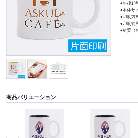
●午後1
●本体サ
●印刷方
●印刷範
●材質（
商品バリエーション