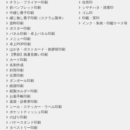
チラシ・フライヤー印刷
住所印
折パンフレット印刷
シヤチハタ・浸透印
中綴じ冊子印刷
ゴム印
綴じ無し冊子印刷（スクラム製本）
印鑑・実印
資料印刷
インク・朱肉・印鑑ケース等
ポスター印刷
パネル印刷・卓上パネル印刷
メニュー印刷
卓上POP印刷
はがき・ポストカード・挨拶状印刷
【季節】残暑見舞い印刷
カード印刷
名刺作成
封筒印刷
伝票印刷
ダンボール印刷
紙袋印刷
紙製ホルダー印刷
お薬手帳印刷
薬袋・診察券印刷
シール・ステッカー・ラベル印刷
ポケットティッシュ印刷
のぼり印刷
バナースタンド印刷
タペストリー印刷