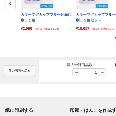
Prev
イエロー両面
カラーマグカップブルー片面印
カラーマグカップブルー
ト
刷＿１個
刷＿５個セット
¥2,080
¥10,017
¥33,333)
（税込)
（税抜 ¥1,891)
（税込)
（税抜 ¥9,107
購入合計商品数
前の画面へ戻る
紙に印刷する
印鑑・はんこを作成