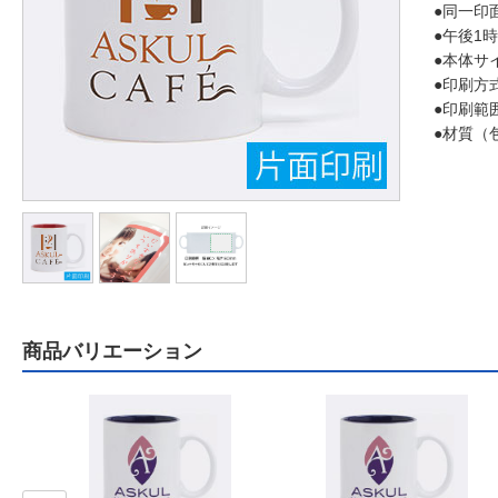
●同一印
●午後1
●本体サ
●印刷方
●印刷範
●材質（
商品バリエーション