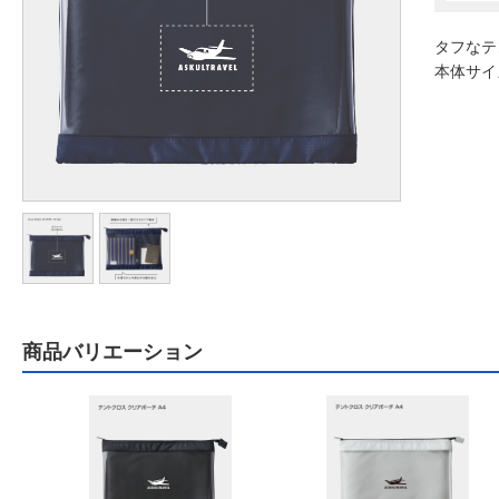
タフなテ
本体サイズ
商品バリエーション