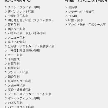
紙に印刷する
印鑑・はんこを作成
チラシ・フライヤー印刷
住所印
折パンフレット印刷
シヤチハタ・浸透印
中綴じ冊子印刷
ゴム印
綴じ無し冊子印刷（スクラム製本）
印鑑・実印
資料印刷
インク・朱肉・印鑑ケース等
ポスター印刷
パネル印刷・卓上パネル印刷
メニュー印刷
卓上POP印刷
はがき・ポストカード・挨拶状印刷
【季節】残暑見舞い印刷
カード印刷
名刺作成
封筒印刷
伝票印刷
ダンボール印刷
紙袋印刷
紙製ホルダー印刷
お薬手帳印刷
薬袋・診察券印刷
シール・ステッカー・ラベル印刷
ポケットティッシュ印刷
のぼり印刷
バナースタンド印刷