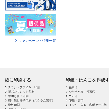
キャンペーン・特集一覧
紙に印刷する
印鑑・はんこを作成
チラシ・フライヤー印刷
住所印
折パンフレット印刷
シヤチハタ・浸透印
中綴じ冊子印刷
ゴム印
綴じ無し冊子印刷（スクラム製本）
印鑑・実印
資料印刷
インク・朱肉・印鑑ケース等