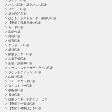
ポスター印刷
パネル印刷・卓上パネル印刷
メニュー印刷
卓上POP印刷
はがき・ポストカード・挨拶状印刷
【季節】残暑見舞い印刷
カード印刷
名刺作成
封筒印刷
伝票印刷
ダンボール印刷
紙袋印刷
紙製ホルダー印刷
お薬手帳印刷
薬袋・診察券印刷
シール・ステッカー・ラベル印刷
ポケットティッシュ印刷
のぼり印刷
バナースタンド印刷
タペストリー印刷
横断幕印刷
賞状印刷
抗菌ラミネート加工サービス
【季節】年賀状印刷
【季節】喪中はがき印刷