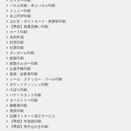
ポスター印刷
パネル印刷・卓上パネル印刷
メニュー印刷
卓上POP印刷
はがき・ポストカード・挨拶状印刷
【季節】残暑見舞い印刷
カード印刷
名刺作成
封筒印刷
伝票印刷
ダンボール印刷
紙袋印刷
紙製ホルダー印刷
お薬手帳印刷
薬袋・診察券印刷
シール・ステッカー・ラベル印刷
ポケットティッシュ印刷
のぼり印刷
バナースタンド印刷
タペストリー印刷
横断幕印刷
賞状印刷
抗菌ラミネート加工サービス
【季節】年賀状印刷
【季節】喪中はがき印刷