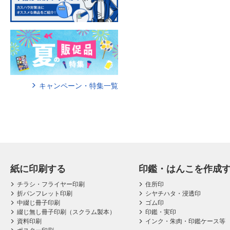
キャンペーン・特集一覧
紙に印刷する
印鑑・はんこを作成
チラシ・フライヤー印刷
住所印
折パンフレット印刷
シヤチハタ・浸透印
中綴じ冊子印刷
ゴム印
綴じ無し冊子印刷（スクラム製本）
印鑑・実印
資料印刷
インク・朱肉・印鑑ケース等