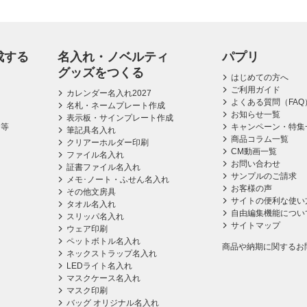
成する
名入れ・ノベルティ
パプリ
グッズをつくる
はじめての方へ
ご利用ガイド
カレンダー名入れ2027
よくある質問（FAQ
名札・ネームプレート作成
お知らせ一覧
表示板・サインプレート作成
ス等
キャンペーン・特集
筆記具名入れ
商品コラム一覧
クリアーホルダー印刷
CM動画一覧
ファイル名入れ
お問い合わせ
証書ファイル名入れ
サンプルのご請求
メモ･ノート・ふせん名入れ
お客様の声
その他文房具
サイトの便利な使い
タオル名入れ
自由編集機能につい
スリッパ名入れ
サイトマップ
ウェア印刷
ペットボトル名入れ
商品や納期に関するお
ネックストラップ名入れ
LEDライト名入れ
マスクケース名入れ
マスク印刷
バッグ オリジナル名入れ