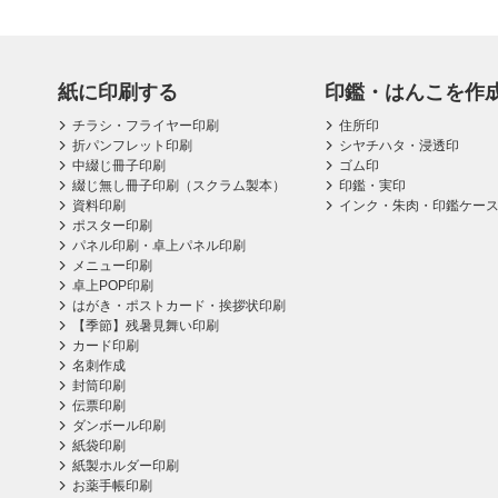
紙に印刷する
印鑑・はんこを作
チラシ・フライヤー印刷
住所印
折パンフレット印刷
シヤチハタ・浸透印
中綴じ冊子印刷
ゴム印
綴じ無し冊子印刷（スクラム製本）
印鑑・実印
資料印刷
インク・朱肉・印鑑ケー
ポスター印刷
パネル印刷・卓上パネル印刷
メニュー印刷
卓上POP印刷
はがき・ポストカード・挨拶状印刷
【季節】残暑見舞い印刷
カード印刷
名刺作成
封筒印刷
伝票印刷
ダンボール印刷
紙袋印刷
紙製ホルダー印刷
お薬手帳印刷