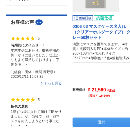
お客様の声
0306-03 マスクケース名入れ
（クリアーホルダータイプ） 
レー50枚セット
5
清潔にマスクを携帯できます。 ●材
時期的にタイムリー！
質：抗菌剤入りPP●本体サイズ：約
年末年始にあたり、御祈祷用の
200×108mm●名入れサイズ
御下がりに使いました。仕上が
35×70mm●印刷色：5色●個包装済み
りもよく満足しております。字
体を毛・・・
（
組合・団体・機関
長野県
）
2020/12/11 15:07:32
もっと見る
¥
21,560
販売価格
(税込)
(税抜 ¥
19,600
)
5
梱包の選択
1部ずつ袋に入れて頂けて助かり
ました。が、当社で一部一部マ
スクを封入しようという事にな
選択
り、・・・