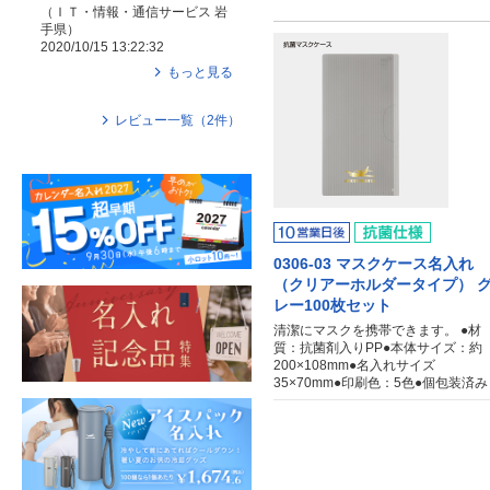
（
ＩＴ・情報・通信サービス
岩
手県
）
2020/10/15 13:22:32
もっと見る
レビュー一覧（
2
件）
0306-03 マスクケース名入れ
（クリアーホルダータイプ） 
レー100枚セット
清潔にマスクを携帯できます。 ●材
質：抗菌剤入りPP●本体サイズ：約
200×108mm●名入れサイズ
35×70mm●印刷色：5色●個包装済み