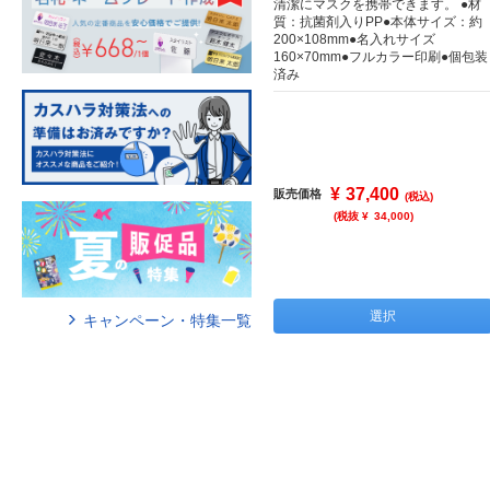
清潔にマスクを携帯できます。 ●材
質：抗菌剤入りPP●本体サイズ：約
200×108mm●名入れサイズ
160×70mm●フルカラー印刷●個包装
済み
¥
37,400
販売価格
(税込)
(税抜 ¥
34,000
)
選択
キャンペーン・特集一覧