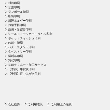
封筒印刷
伝票印刷
ダンボール印刷
紙袋印刷
紙製ホルダー印刷
お薬手帳印刷
薬袋・診察券印刷
シール・ステッカー・ラベル印刷
ポケットティッシュ印刷
のぼり印刷
バナースタンド印刷
タペストリー印刷
横断幕印刷
賞状印刷
抗菌ラミネート加工サービス
【季節】年賀状印刷
【季節】喪中はがき印刷
会社概要
ご利用環境
ご利用上の注意