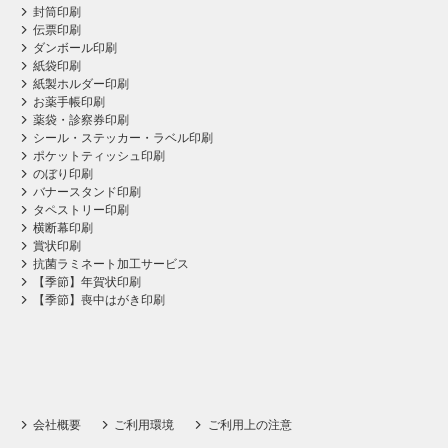
封筒印刷
伝票印刷
ダンボール印刷
紙袋印刷
紙製ホルダー印刷
お薬手帳印刷
薬袋・診察券印刷
シール・ステッカー・ラベル印刷
ポケットティッシュ印刷
のぼり印刷
バナースタンド印刷
タペストリー印刷
横断幕印刷
賞状印刷
抗菌ラミネート加工サービス
【季節】年賀状印刷
【季節】喪中はがき印刷
会社概要
ご利用環境
ご利用上の注意