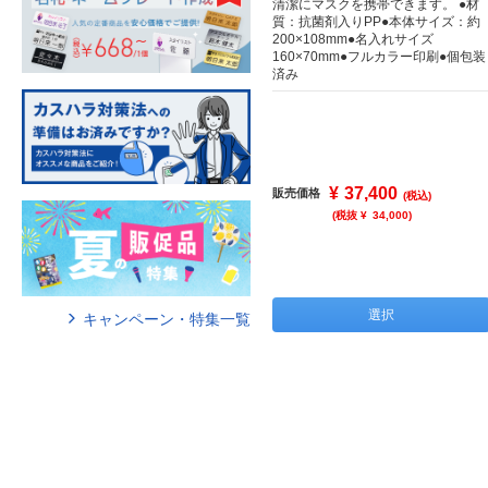
清潔にマスクを携帯できます。 ●材
質：抗菌剤入りPP●本体サイズ：約
200×108mm●名入れサイズ
160×70mm●フルカラー印刷●個包装
済み
¥
37,400
販売価格
(税込)
(税抜 ¥
34,000
)
選択
キャンペーン・特集一覧