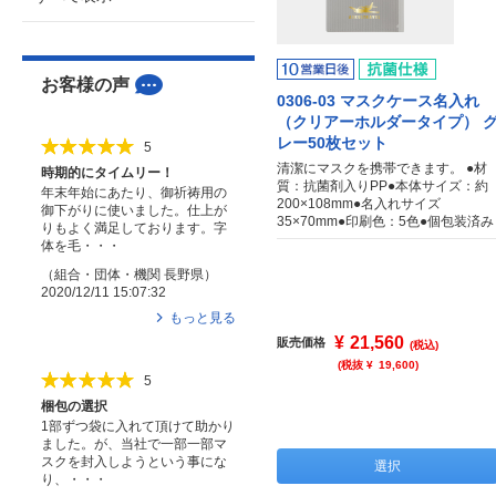
お客様の声
0306-03 マスクケース名入れ
（クリアーホルダータイプ） 
レー50枚セット
5
清潔にマスクを携帯できます。 ●材
時期的にタイムリー！
質：抗菌剤入りPP●本体サイズ：約
年末年始にあたり、御祈祷用の
200×108mm●名入れサイズ
御下がりに使いました。仕上が
35×70mm●印刷色：5色●個包装済み
りもよく満足しております。字
体を毛・・・
（
組合・団体・機関
長野県
）
2020/12/11 15:07:32
もっと見る
¥
21,560
販売価格
(税込)
(税抜 ¥
19,600
)
5
梱包の選択
1部ずつ袋に入れて頂けて助かり
ました。が、当社で一部一部マ
スクを封入しようという事にな
選択
り、・・・