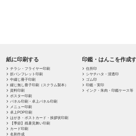
紙に印刷する
印鑑・はんこを作成
チラシ・フライヤー印刷
住所印
折パンフレット印刷
シヤチハタ・浸透印
中綴じ冊子印刷
ゴム印
綴じ無し冊子印刷（スクラム製本）
印鑑・実印
資料印刷
インク・朱肉・印鑑ケース等
ポスター印刷
パネル印刷・卓上パネル印刷
メニュー印刷
卓上POP印刷
はがき・ポストカード・挨拶状印刷
【季節】残暑見舞い印刷
カード印刷
名刺作成