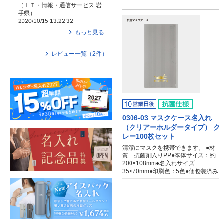
（
ＩＴ・情報・通信サービス
岩
手県
）
2020/10/15 13:22:32
もっと見る
レビュー一覧（
2
件）
0306-03 マスクケース名入れ
（クリアーホルダータイプ） 
レー100枚セット
清潔にマスクを携帯できます。 ●材
質：抗菌剤入りPP●本体サイズ：約
200×108mm●名入れサイズ
35×70mm●印刷色：5色●個包装済み