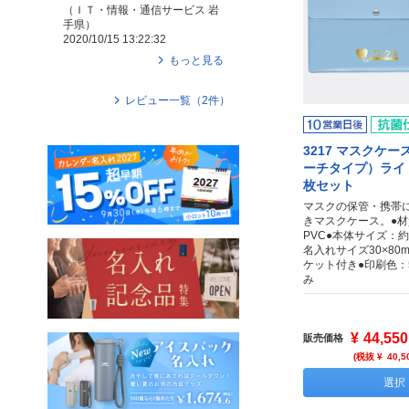
（
ＩＴ・情報・通信サービス
岩
手県
）
2020/10/15 13:22:32
もっと見る
レビュー一覧（
2
件）
3217 マスクケ
ーチタイプ）ライト
枚セット
マスクの保管・携帯
きマスクケース。●
PVC●本体サイズ：約2
名入れサイズ30×80
ケット付き●印刷色：
み
¥
44,550
販売価格
(税抜 ¥
40,5
選択