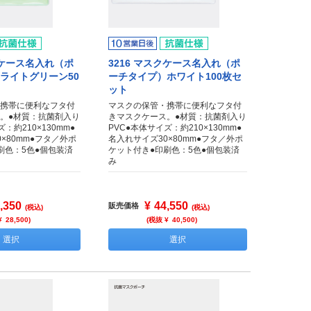
クケース名入れ（ポ
3216 マスクケース名入れ（ポ
ライトグリーン50
ーチタイプ）ホワイト100枚セ
ット
携帯に便利なフタ付
マスクの保管・携帯に便利なフタ付
。●材質：抗菌剤入り
きマスクケース。●材質：抗菌剤入り
：約210×130mm●
PVC●本体サイズ：約210×130mm●
×80mm●フタ／外ポ
名入れサイズ30×80mm●フタ／外ポ
刷色：5色●個包装済
ケット付き●印刷色：5色●個包装済
み
,350
¥
44,550
販売価格
(税込)
(税込)
¥
28,500
)
(税抜 ¥
40,500
)
選択
選択