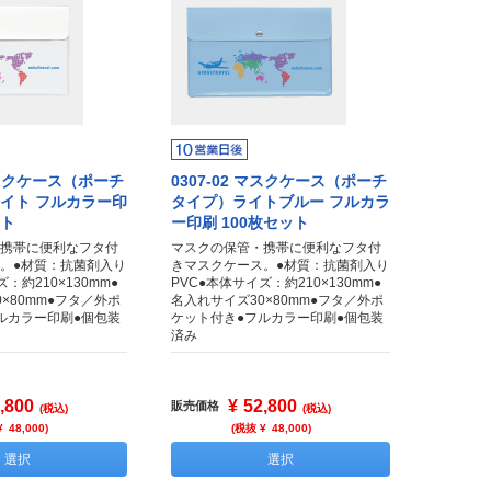
 マスクケース（ポーチ
0307-02 マスクケース（ポーチ
イト フルカラー印
タイプ）ライトブルー フルカラ
ット
ー印刷 100枚セット
携帯に便利なフタ付
マスクの保管・携帯に便利なフタ付
。●材質：抗菌剤入り
きマスクケース。●材質：抗菌剤入り
：約210×130mm●
PVC●本体サイズ：約210×130mm●
×80mm●フタ／外ポ
名入れサイズ30×80mm●フタ／外ポ
ルカラー印刷●個包装
ケット付き●フルカラー印刷●個包装
済み
,800
¥
52,800
販売価格
(税込)
(税込)
¥
48,000
)
(税抜 ¥
48,000
)
選択
選択