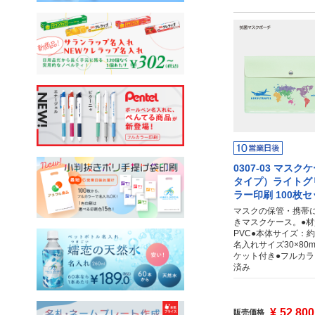
0307-03 マス
タイプ）ライトグ
ラー印刷 100枚
マスクの保管・携帯
きマスクケース。●
PVC●本体サイズ：約2
名入れサイズ30×80
ケット付き●フルカラ
済み
¥
52,800
販売価格