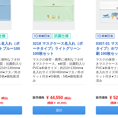
ース名入れ（ポ
3218 マスクケース名入れ（ポ
0307-01
ブルー100
ーチタイプ）ライトグリーン
タイプ）ホワ
100枚セット
刷 100枚セ
に便利なフタ付
マスクの保管・携帯に便利なフタ付
マスクの保管・
材質：抗菌剤入り
きマスクケース。●材質：抗菌剤入り
きマスクケース
10×130mm●
PVC●本体サイズ：約210×130mm●
PVC●本体サイズ
mm●フタ／外ポ
名入れサイズ30×80mm●フタ／外ポ
名入れサイズ30
5色●個包装済
ケット付き●印刷色：5色●個包装済
ケット付き●フ
み
済み
¥
44,550
¥
52
販売価格
販売価格
(税込)
(税込)
00
)
(税抜 ¥
40,500
)
(税抜 
選択