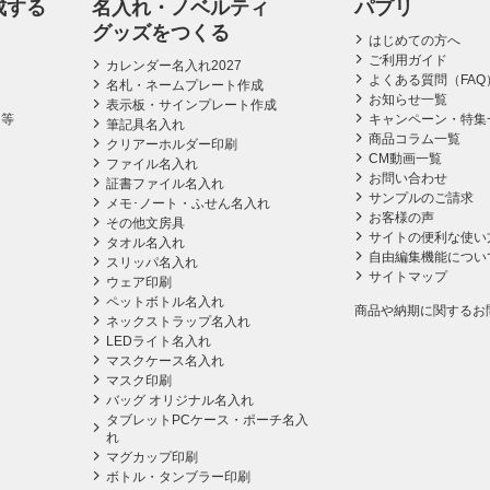
成する
名入れ・ノベルティ
パプリ
グッズをつくる
はじめての方へ
ご利用ガイド
カレンダー名入れ2027
よくある質問（FAQ
名札・ネームプレート作成
お知らせ一覧
表示板・サインプレート作成
ス等
キャンペーン・特集
筆記具名入れ
商品コラム一覧
クリアーホルダー印刷
CM動画一覧
ファイル名入れ
お問い合わせ
証書ファイル名入れ
サンプルのご請求
メモ･ノート・ふせん名入れ
お客様の声
その他文房具
サイトの便利な使い
タオル名入れ
自由編集機能につい
スリッパ名入れ
サイトマップ
ウェア印刷
ペットボトル名入れ
商品や納期に関するお
ネックストラップ名入れ
LEDライト名入れ
マスクケース名入れ
マスク印刷
バッグ オリジナル名入れ
タブレットPCケース・ポーチ名入
れ
マグカップ印刷
ボトル・タンブラー印刷