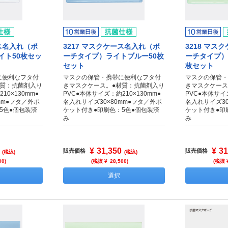
ース名入れ（ポ
3217 マスクケース名入れ（ポ
3218 マス
イト50枚セッ
ーチタイプ）ライトブルー50枚
ーチタイプ）
セット
枚セット
に便利なフタ付
マスクの保管・携帯に便利なフタ付
マスクの保管・
材質：抗菌剤入り
きマスクケース。●材質：抗菌剤入り
きマスクケース
10×130mm●
PVC●本体サイズ：約210×130mm●
PVC●本体サイズ
mm●フタ／外ポ
名入れサイズ30×80mm●フタ／外ポ
名入れサイズ30
5色●個包装済
ケット付き●印刷色：5色●個包装済
ケット付き●印
み
み
¥
31,350
¥
31
販売価格
販売価格
(税込)
(税込)
00
)
(税抜 ¥
28,500
)
(税抜 
選択