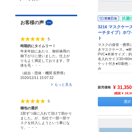
お客様の声
3216 マスクケ
ーチタイプ）ホワ
ト
5
マスクの保管・携帯
時期的にタイムリー！
きマスクケース。●
年末年始にあたり、御祈祷用の
PVC●本体サイズ：約2
御下がりに使いました。仕上が
名入れサイズ30×80
りもよく満足しております。字
ケット付き●印刷色：
体を毛・・・
み
（
組合・団体・機関
長野県
）
2020/12/11 15:07:32
もっと見る
¥
31,350
販売価格
(税抜 ¥
28,5
5
選択
梱包の選択
1部ずつ袋に入れて頂けて助かり
ました。が、当社で一部一部マ
スクを封入しようという事にな
り、・・・