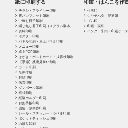
紙に印刷する
印鑑・はんこを作
チラシ・フライヤー印刷
住所印
折パンフレット印刷
シヤチハタ・浸透印
中綴じ冊子印刷
ゴム印
綴じ無し冊子印刷（スクラム製本）
印鑑・実印
資料印刷
インク・朱肉・印鑑ケー
ポスター印刷
パネル印刷・卓上パネル印刷
メニュー印刷
卓上POP印刷
はがき・ポストカード・挨拶状印刷
【季節】残暑見舞い印刷
カード印刷
名刺作成
封筒印刷
伝票印刷
ダンボール印刷
紙袋印刷
紙製ホルダー印刷
お薬手帳印刷
薬袋・診察券印刷
シール・ステッカー・ラベル印刷
ポケットティッシュ印刷
のぼり印刷