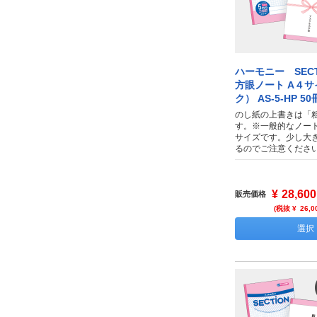
ハーモニー SECT
方眼ノート A４
ク） AS-5-HP 50
のし紙の上書きは「
す。※一般的なノー
サイズです。少し大
るのでご注意くださ
¥
28,600
販売価格
(税抜 ¥
26,0
選択