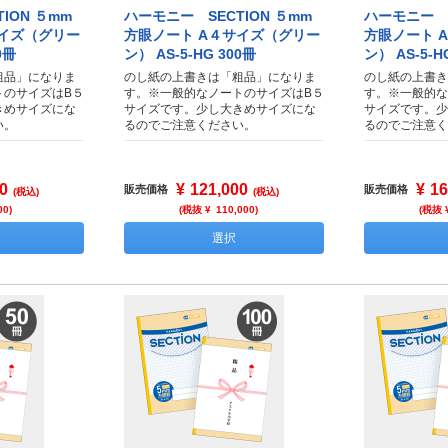
ION ５mm
ハーモニー SECTION ５mm
ハーモニー S
サイズ（グリー
方眼ノート A４サイズ（グリー
方眼ノート 
0冊
ン） AS-5-HG 300冊
ン） AS-5-H
粗品」になりま
のし紙の上書きは「粗品」になりま
のし紙の上書き
トのサイズはB５
す。※一般的なノートのサイズはB５
す。※一般的な
きめサイズにな
サイズです。少し大きめサイズにな
サイズです。少
い。
るのでご注意ください。
るのでご注意く
0
¥
121,000
¥
16
販売価格
販売価格
(税込)
(税込)
00
)
(税抜 ¥
110,000
)
(税抜 
選択