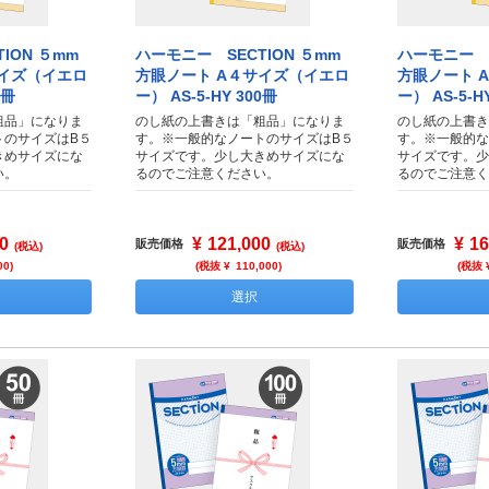
ION ５mm
ハーモニー SECTION ５mm
ハーモニー S
サイズ（イエロ
方眼ノート A４サイズ（イエロ
方眼ノート 
0冊
ー） AS-5-HY 300冊
ー） AS-5-H
粗品」になりま
のし紙の上書きは「粗品」になりま
のし紙の上書き
トのサイズはB５
す。※一般的なノートのサイズはB５
す。※一般的な
きめサイズにな
サイズです。少し大きめサイズにな
サイズです。少
い。
るのでご注意ください。
るのでご注意く
0
¥
121,000
¥
16
販売価格
販売価格
(税込)
(税込)
00
)
(税抜 ¥
110,000
)
(税抜 
選択