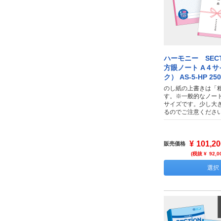
ハーモニー SECT
方眼ノート A４
ク） AS-5-HP 25
のし紙の上書きは「
す。※一般的なノー
サイズです。少し大
るのでご注意くださ
¥
101,20
販売価格
(税抜 ¥
92,0
選択