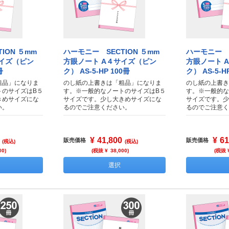
ION ５mm
ハーモニー SECTION ５mm
ハーモニー S
サイズ（ピン
方眼ノート A４サイズ（ピン
方眼ノート 
冊
ク） AS-5-HP 100冊
ク） AS-5-H
粗品」になりま
のし紙の上書きは「粗品」になりま
のし紙の上書き
トのサイズはB５
す。※一般的なノートのサイズはB５
す。※一般的な
きめサイズにな
サイズです。少し大きめサイズにな
サイズです。少
い。
るのでご注意ください。
るのでご注意く
¥
41,800
¥
61
販売価格
販売価格
(税込)
(税込)
00
)
(税抜 ¥
38,000
)
(税抜 
選択