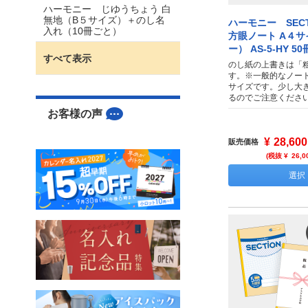
ハーモニー じゆうちょう 白
無地（B５サイズ）＋のし名
ハーモニー SECT
入れ（10冊ごと）
方眼ノート A４
ー） AS-5-HY 50
すべて表示
のし紙の上書きは「
す。※一般的なノー
サイズです。少し大
るのでご注意くださ
お客様の声
¥
28,600
販売価格
(税抜 ¥
26,0
選択