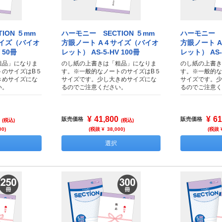
ION ５mm
ハーモニー SECTION ５mm
ハーモニー S
サイズ（バイオ
方眼ノート A４サイズ（バイオ
方眼ノート 
 50冊
レット） AS-5-HV 100冊
レット） AS-5
粗品」になりま
のし紙の上書きは「粗品」になりま
のし紙の上書き
トのサイズはB５
す。※一般的なノートのサイズはB５
す。※一般的な
きめサイズにな
サイズです。少し大きめサイズにな
サイズです。少
い。
るのでご注意ください。
るのでご注意く
¥
41,800
¥
61
販売価格
販売価格
(税込)
(税込)
00
)
(税抜 ¥
38,000
)
(税抜 
選択