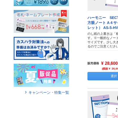
ハーモニー SECT
方眼ノート A４
レット） AS-5-HV
のし紙の上書きは「
す。※一般的なノー
サイズです。少し大
るのでご注意くださ
¥
28,600
販売価格
(税抜 ¥
26,0
選択
キャンペーン・特集一覧