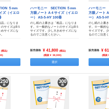
ION ５mm
ハーモニー SECTION ５mm
ハーモニー S
サイズ（イエロ
方眼ノート A４サイズ（イエロ
方眼ノート 
冊
ー） AS-5-HY 100冊
ー） AS-5-H
粗品」になりま
のし紙の上書きは「粗品」になりま
のし紙の上書き
トのサイズはB５
す。※一般的なノートのサイズはB５
す。※一般的な
きめサイズにな
サイズです。少し大きめサイズにな
サイズです。少
い。
るのでご注意ください。
るのでご注意く
¥
41,800
¥
61
販売価格
販売価格
(税込)
(税込)
00
)
(税抜 ¥
38,000
)
(税抜 
選択