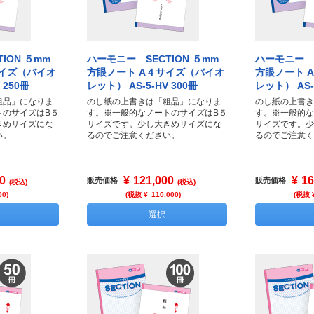
ION ５mm
ハーモニー SECTION ５mm
ハーモニー S
サイズ（バイオ
方眼ノート A４サイズ（バイオ
方眼ノート 
 250冊
レット） AS-5-HV 300冊
レット） AS-5
粗品」になりま
のし紙の上書きは「粗品」になりま
のし紙の上書き
トのサイズはB５
す。※一般的なノートのサイズはB５
す。※一般的な
きめサイズにな
サイズです。少し大きめサイズにな
サイズです。少
い。
るのでご注意ください。
るのでご注意く
0
¥
121,000
¥
16
販売価格
販売価格
(税込)
(税込)
00
)
(税抜 ¥
110,000
)
(税抜 
選択