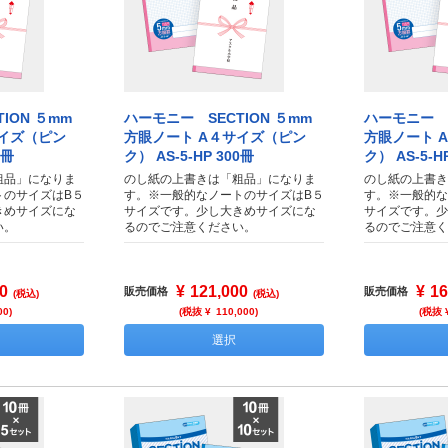
ION ５mm
ハーモニー SECTION ５mm
ハーモニー S
サイズ（ピン
方眼ノート A４サイズ（ピン
方眼ノート 
0冊
ク） AS-5-HP 300冊
ク） AS-5-H
粗品」になりま
のし紙の上書きは「粗品」になりま
のし紙の上書き
トのサイズはB５
す。※一般的なノートのサイズはB５
す。※一般的な
きめサイズにな
サイズです。少し大きめサイズにな
サイズです。少
い。
るのでご注意ください。
るのでご注意く
0
¥
121,000
¥
16
販売価格
販売価格
(税込)
(税込)
00
)
(税抜 ¥
110,000
)
(税抜 
選択