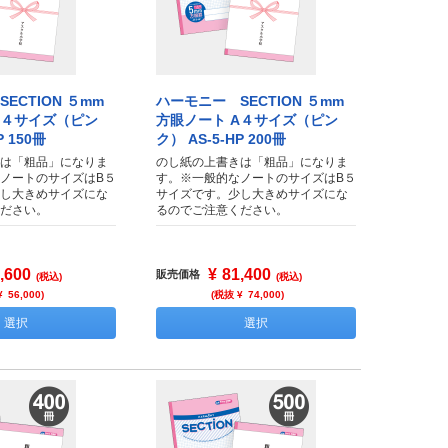
ECTION ５mm
ハーモニー SECTION ５mm
A４サイズ（ピン
方眼ノート A４サイズ（ピン
P 150冊
ク） AS-5-HP 200冊
は「粗品」になりま
のし紙の上書きは「粗品」になりま
ノートのサイズはB５
す。※一般的なノートのサイズはB５
し大きめサイズにな
サイズです。少し大きめサイズにな
ださい。
るのでご注意ください。
,600
¥
81,400
販売価格
(税込)
(税込)
¥
56,000
)
(税抜 ¥
74,000
)
選択
選択