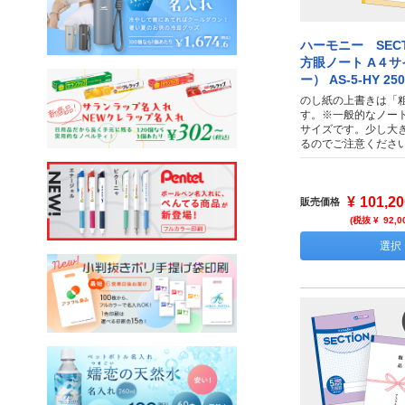
ハーモニー SECT
方眼ノート A４
ー） AS-5-HY 25
のし紙の上書きは「
す。※一般的なノー
サイズです。少し大
るのでご注意くださ
¥
101,20
販売価格
(税抜 ¥
92,0
選択