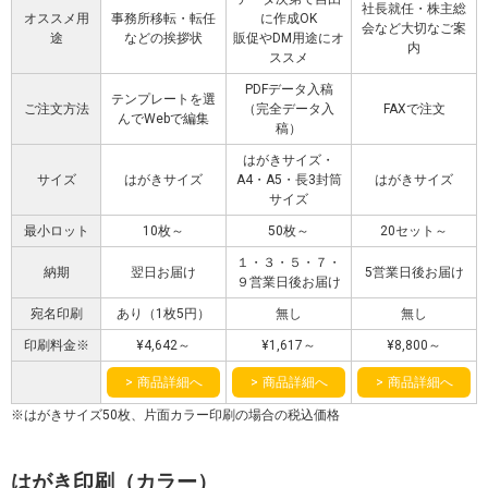
社長就任・株主総
オススメ用
事務所移転・転任
に作成OK
会など大切なご案
途
などの挨拶状
販促やDM用途にオ
内
ススメ
PDFデータ入稿
テンプレートを選
ご注文方法
（完全データ入
FAXで注文
んでWebで編集
稿）
はがきサイズ・
サイズ
はがきサイズ
A4・A5・長3封筒
はがきサイズ
サイズ
最小ロット
10枚～
50枚～
20セット～
１・３・５・７・
納期
翌日お届け
5営業日後お届け
９営業日後お届け
宛名印刷
あり（1枚5円）
無し
無し
印刷料金※
¥4,642～
¥1,617～
¥8,800～
商品詳細へ
商品詳細へ
商品詳細へ
はがきサイズ50枚、片面カラー印刷の場合の税込価格
はがき印刷（カラー）