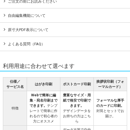
ご注文の前にお読みください
自由編集機能について
原寸大PDF表示について
よくある質問（FAQ）
利用用途に合わせて選べます
仕様／
挨拶状印刷（フォ
はがき印刷
ポストカード印刷
サービス名
ーマルカード）
Webで簡単に編
豊富なサイズ・用
集・宛名印刷まで
紙で格安で印刷で
フォーマルな厚手
できます。
テンプ
きます。
のカードに印刷。
特徴
レートで簡単に作
デザインデータを
封筒とセットでお
れるので初心者の
お持ちの方はこち
届け。
方にオススメ
ら
データ次第で自由