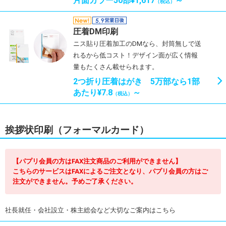
片面カラー50部¥1,617
～
（税込）
圧着DM印刷
ニス貼り圧着加工のDMなら、封筒無しで送
れるから低コスト！デザイン面が広く情報
量もたくさん載せられます。
2つ折り圧着はがき 5万部なら1部
あたり¥7.8
～
（税込）
挨拶状印刷（フォーマルカード）
【パプリ会員の方はFAX注文商品のご利用ができません】
こちらのサービスはFAXによるご注文となり、パプリ会員の方はご
注文ができません。予めご了承ください。
社長就任・会社設立・株主総会など大切なご案内はこちら