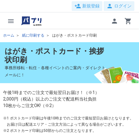
person_add
person
新規登録
ログイン
menu
person
shopping_cart
ホーム
紙に印刷する
はがき・ポストカード印刷
はがき・ポストカード・挨拶
状印刷
事務所移転・転任・各種イベントのご案内・ダイレクト
メールに！
午後1時までのご注文で最短翌日お届け！（※1）
2,000円（税込）以上のご注文で配送料当社負担
10枚からご注文OK!（※2）
1 ポストカード印刷は午後10時までのご注文で最短翌日お届けとなります。
お届け日は配送エリア・ご注文方法によって異なる場合がございます。
2 ポストカード印刷は50部からのご注文となります。