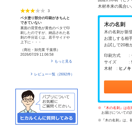
木材本来の風合い
3
ベタ塗り部分の印刷がきちんと
できていない
木の名刺
裏面の背景色が黄色のベタで印
木の名刺が新
刷したのですが、納品された名
刺の半分近くは、若干サイドや
お渡しする相
上下に・・・
お試しで20枚
（
商社・卸売業
千葉県
）
2026/07/29 11:06:58
印刷方式 : 
もっと見る
サイズ : 9
木材 :
ヒノキ
レビュー一覧（
2692
件）
『木の名刺』は在
お届けについての
『木の名刺』は、