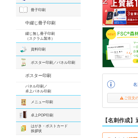
冊子印刷
中綴じ冊子印刷
綴じ無し冊子印刷
（スクラム製本）
資料印刷
ポスター印刷／パネル印刷
ポスター印刷
名
パネル印刷／
卓上パネル印刷
ご注文
メニュー印刷
卓上POP印刷
【名刺作成】通
はがき・ポストカード
挨拶状