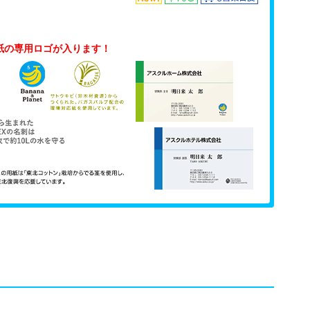
！
紙の専用ロゴが入ります！