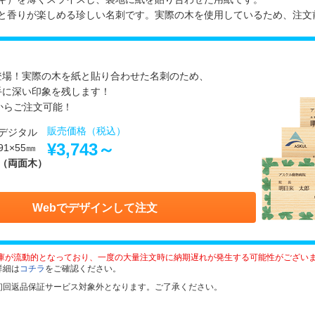
と香りが楽しめる珍しい名刺です。実際の木を使用しているため、注文
登場！実際の木を紙と貼り合わせた名刺のため、
手に深い印象を残します！
からご注文可能！
販売価格（税込）
デジタル
¥3,743～
1×55㎜
（両面木）
Webでデザインして注文
庫が流動的となっており、一度の大量注文時に納期遅れが発生する可能性がござい
詳細は
コチラ
をご確認ください。
初回返品保証サービス対象外となります。ご了承ください。