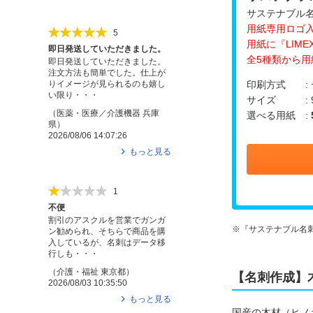
サステナブル
用紙専用ロゴ
5
用紙に『LIM
即日発送していただきました。
全5種類から
即日発送していただきました。
注文方法も簡単でした。仕上が
りイメージが見られるのも嬉し
印刷方式 : 
い限り・・・
サイズ : 9
（
医薬・医療／介護機器
兵庫
選べる用紙 :
県
）
2026/08/06 14:07:26
もっと見る
1
不便
割引のアスクルを営業でガンガ
『サステナブル名
ン勧められ、そちらで商品を購
入しているが、名刺はデータ移
行しも・・・
（
介護・福祉
東京都
）
【名刺作成】
2026/08/03 10:35:50
もっと見る
国産の木材（ヒノ