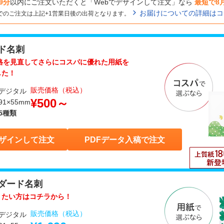
9分
以内にご注文いただくと「Webでデザインして注文」なら
最短で8
お届けについての詳細はコ
でのご注文は上記+1営業日後の出荷となります。
ド名刺
価格を見直してさらにコスパに優れた用紙を
した！
販売価格（税込）
デジタル
¥500～
1×55mm
5種類
デザインして注文
PDFデータ入稿で注文
ダード名刺
りたい方はコチラから！
販売価格（税込）
デジタル