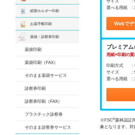
サイズ : 9
選べる用紙 :
紙製ホルダー印刷
Webで
お薬手帳印刷
薬袋・診察券印刷
プレミアム
薬袋印刷
用紙×印刷の
薬袋印刷（FAX）
印刷方式 :
サイズ : 9
そのまま薬袋サービス
選べる用紙 :
診察券印刷
診察券印刷（FAX）
プラスチック診察券
®
※FSC
森林認証
象となります。対
そのまま診察券サービス