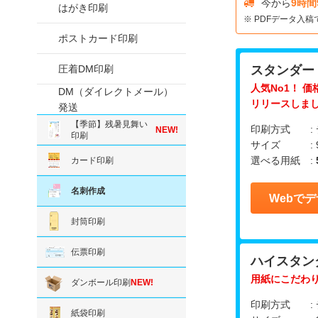
今から
9時間
はがき印刷
PDFデータ入稿
ポストカード印刷
圧着DM印刷
スタンダー
人気No1！ 
DM（ダイレクトメール）
リリースしま
発送
【季節】残暑見舞い
印刷方式 : 
NEW!
印刷
サイズ : 9
選べる用紙 :
カード印刷
名刺作成
Webで
封筒印刷
伝票印刷
ハイスタン
用紙にこだわ
ダンボール印刷
NEW!
印刷方式 : 
紙袋印刷