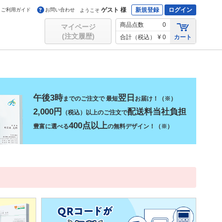
ゲスト 様
新規登録
ログイン
ご利用ガイド
お問い合わせ
ようこそ
商品点数
0
マイページ
(注文履歴)
合計（税込）
¥ 0
カート
午後3時
翌日
までのご注文で 最短
お届け！（※）
2,000円
配送料当社負担
（税込）以上のご注文で
400点以上
豊富に選べる
の無料デザイン！（※）