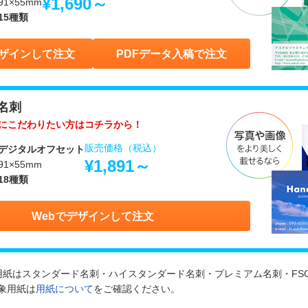
¥1,690～
1×55mm
15種類
デザインして注文
PDFデータ入稿で注文
名刺
質にこだわりたい方はコチラから！
販売価格（税込）
デジタルオフセット
¥1,891～
1×55mm
18種類
Webでデザインして注文
用紙はスタンダード名刺・ハイスタンダード名刺・プレミアム名刺・FS
象用紙は
用紙について
をご確認ください。