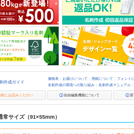
価格表
お届けについて
用紙について
フォント
刺作成ガイド
名刺作成の環境への取り組み
名刺作成マニュアル
の前にお読みください
自由編集機能について
原
常サイズ（91×55mm）