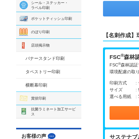
シール・ステッカー・
ラベル印刷
ポケットティッシュ印刷
のぼり印刷
【名刺作成】
店頭掲示物
®
FSC
森林
バナースタンド印刷
®
FSC
森林認証
タペストリー印刷
環境配慮の取
印刷方式 : 
横断幕印刷
サイズ : 9
選べる用紙 :
賞状印刷
抗菌ラミネート加工サービ
ス
お客様の声
サステナブ