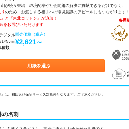
名刺が続々登場！環境配慮や社会問題の解決に貢献できるだけでなく、
入り
のため、お渡しする相手への環境意識のアピールにもつながります
EX』と『東北コットン』が追加！
各用
用紙をお選びいただけます
販売価格（税込）
デジタル
¥2,621～
1×55㎜
5種類
用紙を選ぶ
刺』は、初回返品保証サービス対象外となります。ご了承ください。
木の名刺
キ）を薄くスライスし、裏地に紙を貼り合わせた用紙です。