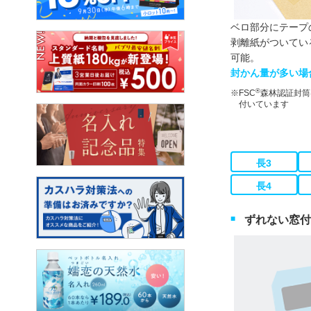
ベロ部分にテープ
剥離紙がついてい
可能。
封かん量が多い場
®
FSC
森林認証封筒
付いています
長3
長4
ずれない窓付