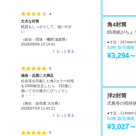
4
丈夫な封筒
角4封筒
紙質もしっかりして、扱いやす
い
B5用紙がちょ
（
組合・団体・機関
滋賀県
）
●寸法：267mm×
2026/08/06 10:14:41
50枚 販売価
もっと見る
¥3,294
5
価格・品質に大満足
社名等を印刷した角2カラー封筒
を1000枚注文したら、3日後に
届いてその速さにびっくりし
洋2封筒
ま・・・
式典等の招待
（
商社・卸売業
大分県
）
2026/07/24 11:44:21
●寸法：114mm×
もっと見る
50枚 販売価
¥3,027
5