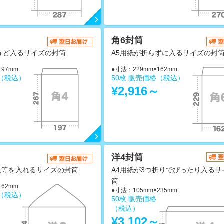
角6封筒
うど入るサイズの封筒
A5用紙が折らずに入るサイズの封
197mm
●寸法：229mm×162mm
格（税込）
50枚 販売価格（税込）
～
¥2,916～
洋4封筒
状等を入れるサイズの封筒
A4用紙が3つ折りでぴったり入るサ
筒
162mm
●寸法：105mm×235mm
格（税込）
50枚 販売価格
～
（税込）
¥3,102～