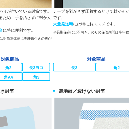
のりが付いている封筒です。
テープを剥がさず圧着するだけで封かん
るため、手を汚さずに封かん
です。
大量発送時
には特におススメです。
合
に特に便利です。
長期保存には不向き、のりの保管期間は半年程
は封筒本体側に剥離紙付きの糊が
対象商品
対象商品
角2
長3ヨコ
長3
角2
角A4
角3
き封筒
裏地紋／透けない封筒