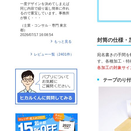
一度デザインを決めてしまえば
同じ内容で繰り返し簡単に作れ
るので重宝しています。事務所
が狭く・・・
（
士業・コンサル・専門
東京
都
）
2026/07/17 16:08:54
封筒の仕様・
もっと見る
レビュー一覧（
2401
件）
宛名書きの手間を
す。各種加工・特
各加工の対象サイ
テープのり付