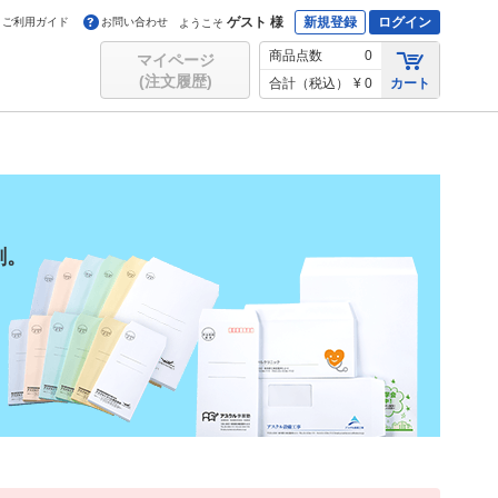
ゲスト 様
新規登録
ログイン
ご利用ガイド
お問い合わせ
ようこそ
商品点数
0
マイページ
(注文履歴)
合計（税込）
¥ 0
カート
刷。