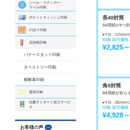
シール・ステッカー・
ラベル印刷
長40封筒
ポケットティッシュ印刷
A4用紙が4つ
のぼり印刷
●寸法：225mm×
50枚 販売価
店頭掲示物
¥2,825
バナースタンド印刷
タペストリー印刷
横断幕印刷
角0封筒
賞状印刷
B4用紙が折ら
抗菌ラミネート加工サービ
●寸法：382mm×
ス
50枚 販売価
¥4,928
お客様の声