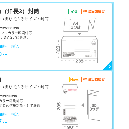
コ（洋長3）封筒
3つ折りで入るサイズの封筒
mm×235mm
色・フルカラー印刷対応
多いDMなどに最適。
売価格（税込）
30～
筒
3つ折りで入るサイズの封筒
mm×90mm
ルカラー印刷対応
封する返信用封筒として最適
売価格（税込）
47～