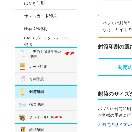
はがき印刷
ポストカード印刷
パプリの封筒印
圧着DM印刷
なお、サイトの
DM（ダイレクトメール）
発送
封筒印刷の選
【季節】残暑見舞い
NEW!
印刷
カード印刷
封筒
名刺作成
封筒印刷
封筒のサイズ
伝票印刷
パプリの封筒印刷
お客様の用途にピ
ダンボール印刷
NEW!
封筒のサイズや
紙袋印刷