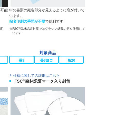
が可能
中の書類の宛名部分が見えるように窓が付いて
います。
宛名印刷の手間が不要
で便利です！
®
度
FSC
森林認証封筒ではグラシン紙製の窓を使用して
います
対象商品
長3
長3ヨコ
角20
仕様に関しての詳細はこちら
®
FSC
森林認証マーク入り封筒