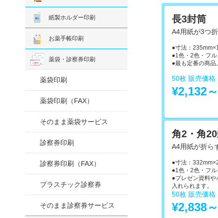
長3封筒
紙製ホルダー印刷
A4用紙が3つ
お薬手帳印刷
●寸法：235mm×
●1色・2色・フ
薬袋・診察券印刷
●最も定番の商品
50枚 販売価
薬袋印刷
¥2,132
薬袋印刷（FAX）
そのまま薬袋サービス
角2・角2
診察券印刷
A4用紙が折ら
●寸法：332mm×
診察券印刷（FAX）
●1色・2色・フ
●プレゼン資料や
プラスチック診察券
入れられます。
50枚 販売価
¥2,838
そのまま診察券サービス