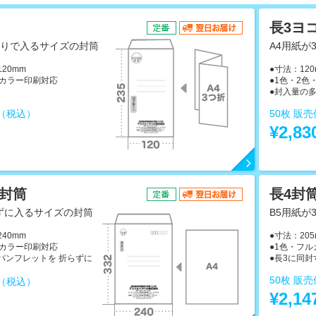
長3ヨ
折りで入るサイズの封筒
A4用紙が
120mm
●寸法：120
ルカラー印刷対応
●1色・2
。
●封入量の
格（税込）
50枚 販
～
¥2,8
0封筒
長4封
ずに入るサイズの封筒
B5用紙が
240mm
●寸法：205
ルカラー印刷対応
●1色・フ
パンフレットを 折らずに
●長3に同
50枚 販
格（税込）
¥2,1
～