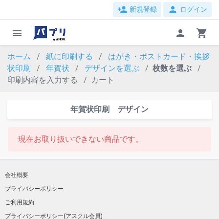
person_add
person
新規登録
ログイン
menu
person
shopping_cart
ホーム
紙に印刷する
はがき・ポストカード・挨拶
状印刷
年賀状
デザインを選ぶ
枚数を選ぶ
印刷内容を入力する
カート
年賀状印刷 デザイン
現在お取り扱いできない商品です。
会社概要
プライバシーポリシー
ご利用規約
プライバシーポリシー(アスクル会員)