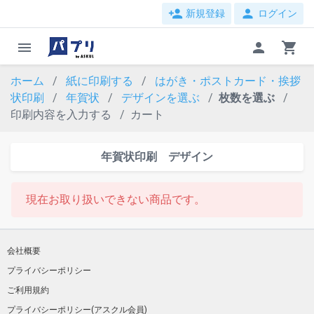
person_add
person
新規登録
ログイン
menu
person
shopping_cart
ホーム
紙に印刷する
はがき・ポストカード・挨拶
状印刷
年賀状
デザインを選ぶ
枚数を選ぶ
印刷内容を入力する
カート
年賀状印刷 デザイン
現在お取り扱いできない商品です。
会社概要
プライバシーポリシー
ご利用規約
プライバシーポリシー(アスクル会員)