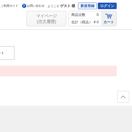
ゲスト 様
新規登録
ログイン
ご利用ガイド
お問い合わせ
ようこそ
商品点数
0
マイページ
(注文履歴)
合計（税込）
¥ 0
カート
ート
ページ
の先頭
へ戻る