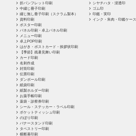
折パンフレット印刷
シヤチハタ・浸透印
中綴じ冊子印刷
ゴム印
綴じ無し冊子印刷（スクラム製本）
印鑑・実印
資料印刷
インク・朱肉・印鑑ケー
ポスター印刷
パネル印刷・卓上パネル印刷
メニュー印刷
卓上POP印刷
はがき・ポストカード・挨拶状印刷
【季節】残暑見舞い印刷
カード印刷
名刺作成
封筒印刷
伝票印刷
ダンボール印刷
紙袋印刷
紙製ホルダー印刷
お薬手帳印刷
薬袋・診察券印刷
シール・ステッカー・ラベル印刷
ポケットティッシュ印刷
のぼり印刷
バナースタンド印刷
タペストリー印刷
横断幕印刷