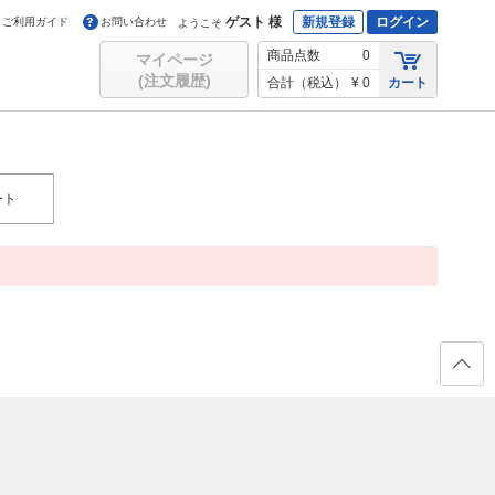
ゲスト 様
新規登録
ログイン
ご利用ガイド
お問い合わせ
ようこそ
商品点数
0
マイページ
(注文履歴)
合計（税込）
¥ 0
カート
ート
ページ
の先頭
へ戻る