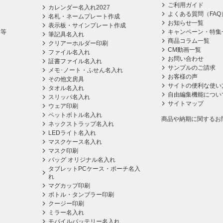
ご利用ガイド
カレンダー名入れ2027
よくある質問（FAQ
名札・ネームプレート作成
お知らせ一覧
表示板・サインプレート作成
ス等
キャンペーン・特集
筆記具名入れ
商品コラム一覧
クリアーホルダー印刷
CM動画一覧
ファイル名入れ
お問い合わせ
証書ファイル名入れ
サンプルのご請求
メモ･ノート・ふせん名入れ
お客様の声
その他文房具
サイトの便利な使い
タオル名入れ
自由編集機能につい
スリッパ名入れ
サイトマップ
ウェア印刷
ペットボトル名入れ
商品や納期に関するお
ネックストラップ名入れ
LEDライト名入れ
マスクケース名入れ
マスク印刷
バッグ オリジナル名入れ
タブレットPCケース・ポーチ名入
れ
マグカップ印刷
ボトル・タンブラー印刷
クージー印刷
ミラー名入れ
モバイルバッテリー名入れ