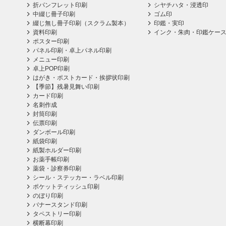
折パンフレット印刷
シヤチハタ・浸透印
中綴じ冊子印刷
ゴム印
綴じ無し冊子印刷（スクラム製本）
印鑑・実印
資料印刷
インク・朱肉・印鑑ケー
ポスター印刷
パネル印刷・卓上パネル印刷
メニュー印刷
卓上POP印刷
はがき・ポストカード・挨拶状印刷
【季節】残暑見舞い印刷
カード印刷
名刺作成
封筒印刷
伝票印刷
ダンボール印刷
紙袋印刷
紙製ホルダー印刷
お薬手帳印刷
薬袋・診察券印刷
シール・ステッカー・ラベル印刷
ポケットティッシュ印刷
のぼり印刷
バナースタンド印刷
タペストリー印刷
横断幕印刷