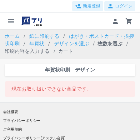
person_add
person
新規登録
ログイン
menu
person
shopping_cart
ホーム
紙に印刷する
はがき・ポストカード・挨拶
状印刷
年賀状
デザインを選ぶ
枚数を選ぶ
印刷内容を入力する
カート
年賀状印刷 デザイン
現在お取り扱いできない商品です。
会社概要
プライバシーポリシー
ご利用規約
プライバシーポリシー(アスクル会員)