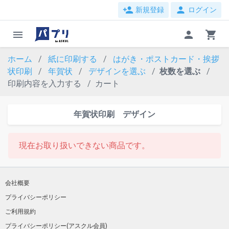
person_add
person
新規登録
ログイン
menu
person
shopping_cart
ホーム
紙に印刷する
はがき・ポストカード・挨拶
状印刷
年賀状
デザインを選ぶ
枚数を選ぶ
印刷内容を入力する
カート
年賀状印刷 デザイン
現在お取り扱いできない商品です。
会社概要
プライバシーポリシー
ご利用規約
プライバシーポリシー(アスクル会員)