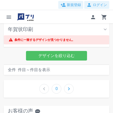
person_add
person
新規登録
ログイン
menu
person
shopping_cart
年賀状印刷
条件に一致するデザインが見つかりません。
デザインを絞り込む
全
件
件目～
件目を表示
chevron_left
chevron_right
0
お客様の声